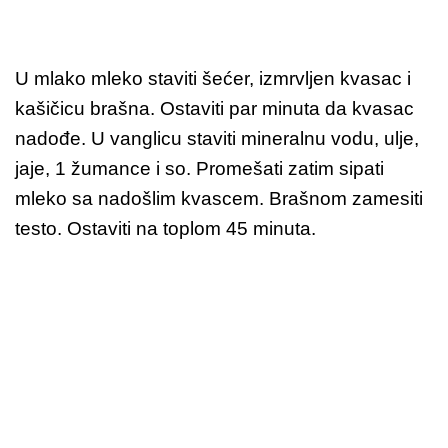
U mlako mleko staviti šećer, izmrvljen kvasac i
kašičicu brašna. Ostaviti par minuta da kvasac
nadođe. U vanglicu staviti mineralnu vodu, ulje,
jaje, 1 žumance i so. Promešati zatim sipati
mleko sa nadošlim kvascem. Brašnom zamesiti
testo. Ostaviti na toplom 45 minuta.