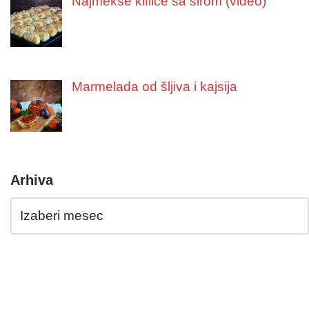
Najmekše kiflice sa sirom (video)
Marmelada od šljiva i kajsija
Arhiva