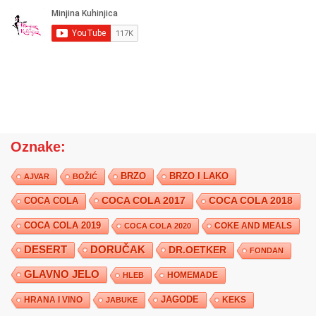
Oznake:
BRZO
BRZO I LAKO
AJVAR
BOŽIĆ
COCA COLA 2017
COCA COLA
COCA COLA 2018
COCA COLA 2019
COKE AND MEALS
COCA COLA 2020
DESERT
DORUČAK
DR.OETKER
FONDAN
GLAVNO JELO
HLEB
HOMEMADE
JAGODE
HRANA I VINO
KEKS
JABUKE