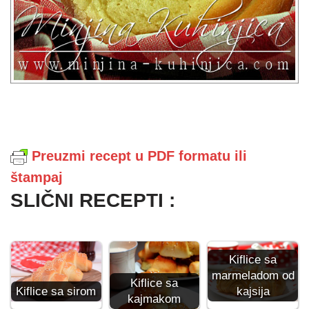
Preuzmi recept u PDF formatu ili
štampaj
SLIČNI RECEPTI :
Kiflice sa
marmeladom od
Kiflice sa
Kiflice sa sirom
kajsija
kajmakom