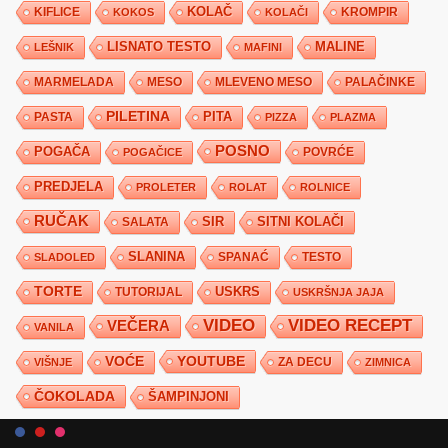
KIFLICE
KOLAČ
KROMPIR
KOKOS
KOLAČI
LISNATO TESTO
MALINE
LEŠNIK
MAFINI
MARMELADA
MESO
MLEVENO MESO
PALAČINKE
PILETINA
PITA
PASTA
PIZZA
PLAZMA
POSNO
POGAČA
POVRĆE
POGAČICE
PREDJELA
PROLETER
ROLAT
ROLNICE
RUČAK
SIR
SITNI KOLAČI
SALATA
SLANINA
SPANAĆ
TESTO
SLADOLED
TORTE
USKRS
TUTORIJAL
USKRŠNJA JAJA
VIDEO
VIDEO RECEPT
VEČERA
VANILA
YOUTUBE
VOĆE
ZA DECU
VIŠNJE
ZIMNICA
ČOKOLADA
ŠAMPINJONI