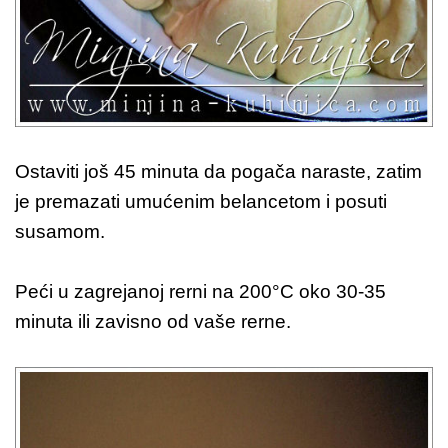
Ostaviti još 45 minuta da pogača naraste, zatim
je premazati umućenim belancetom i posuti
susamom.
Peći u zagrejanoj rerni na 200°C oko 30-35
minuta ili zavisno od vaše rerne.