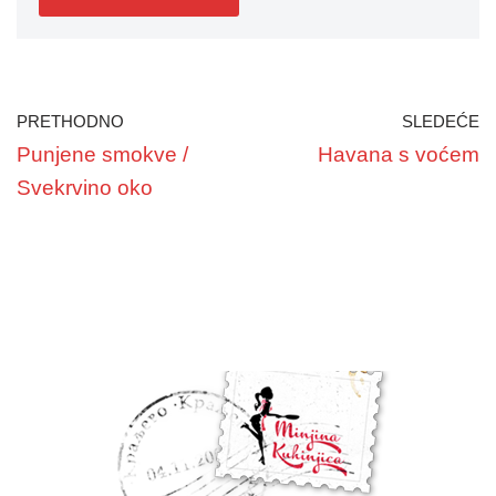
PRETHODNO
SLEDEĆE
Punjene smokve /
Havana s voćem
Svekrvino oko