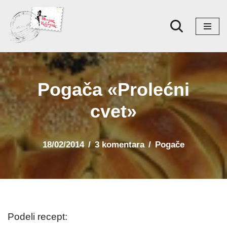
Skoči
na
sadržaj
Pogača «Prolećni
cvet»
18/02/2014
3 komentara
Pogače
Podeli recept: