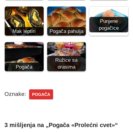
Punjene
pogačice
Mak leptiri
Pogača pahulja
Ružice sa
Pogača
orasima
Oznake:
POGAČA
3 mišljenja na „Pogača «Prolećni cvet»“