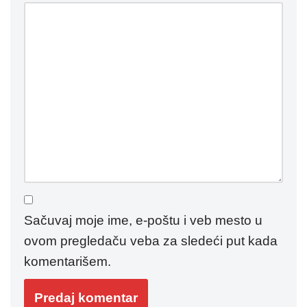
Sačuvaj moje ime, e-poštu i veb mesto u
ovom pregledaču veba za sledeći put kada
komentarišem.