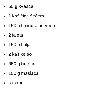
50 g kvasca
1 kašičica šećera
150 ml mineralne vode
2 jajeta
150 ml ulja
2 kašike soli
850 g brašna
100 g maslaca
susam