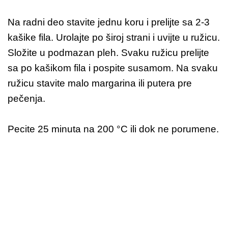
Na radni deo stavite jednu koru i prelijte sa 2-3
kašike fila. Urolajte po široj strani i uvijte u ružicu.
Složite u podmazan pleh. Svaku ružicu prelijte
sa po kašikom fila i pospite susamom. Na svaku
ružicu stavite malo margarina ili putera pre
pečenja.
Pecite 25 minuta na 200 °C ili dok ne porumene.