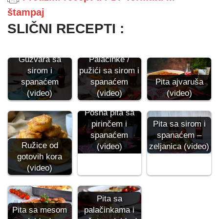
štampaj
SLIČNI RECEPTI :
Gužvara sa
Palačinke /
sirom i
pužići sa sirom i
spanaćem
spanaćem
Pita ajvaruša
(video)
(video)
(video)
Posna pita sa
pirinčem i
Pita sa sirom i
spanaćem
spanaćem –
Ružice od
(video)
zeljanica (video)
gotovih kora
(video)
Pita sa
Pita sa mesom
palačinkama i