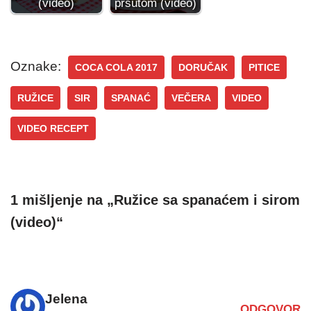
(video)
pršutom (video)
Oznake:
COCA COLA 2017
DORUČAK
PITICE
RUŽICE
SIR
SPANAĆ
VEČERA
VIDEO
VIDEO RECEPT
1 mišljenje na „Ružice sa spanaćem i sirom
(video)“
Jelena
ODGOVOR