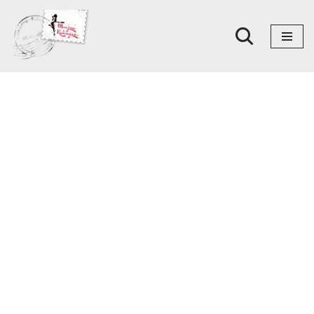
Skoči
na
sadržaj