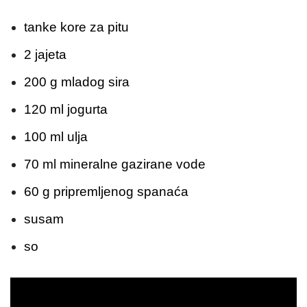
tanke kore za pitu
2 jajeta
200 g mladog sira
120 ml jogurta
100 ml ulja
70 ml mineralne gazirane vode
60 g pripremljenog spanaća
susam
so