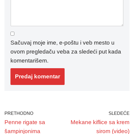
Sačuvaj moje ime, e-poštu i veb mesto u
ovom pregledaču veba za sledeći put kada
komentarišem.
PRETHODNO
SLEDEĆE
Penne rigate sa
Mekane kiflice sa krem
šampinjonima
sirom (video)