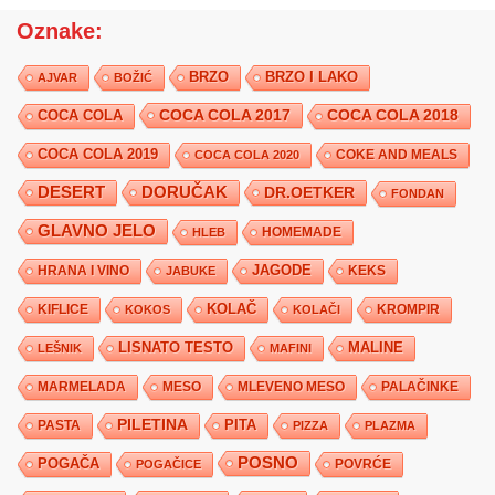
Oznake:
BRZO
BRZO I LAKO
AJVAR
BOŽIĆ
COCA COLA 2017
COCA COLA
COCA COLA 2018
COCA COLA 2019
COKE AND MEALS
COCA COLA 2020
DESERT
DORUČAK
DR.OETKER
FONDAN
GLAVNO JELO
HLEB
HOMEMADE
JAGODE
HRANA I VINO
KEKS
JABUKE
KIFLICE
KOLAČ
KROMPIR
KOKOS
KOLAČI
LISNATO TESTO
MALINE
LEŠNIK
MAFINI
MARMELADA
MESO
MLEVENO MESO
PALAČINKE
PILETINA
PITA
PASTA
PIZZA
PLAZMA
POSNO
POGAČA
POVRĆE
POGAČICE