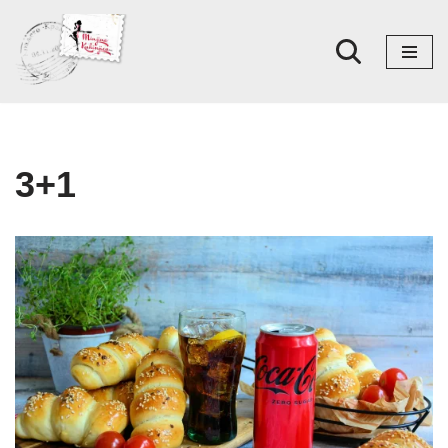
Skoči
na
sadržaj
3+1