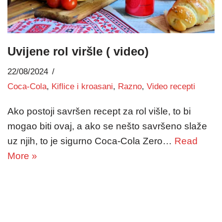
Uvijene rol viršle ( video)
22/08/2024
Coca-Cola
,
Kiflice i kroasani
,
Razno
,
Video recepti
Ako postoji savršen recept za rol višle, to bi
mogao biti ovaj, a ako se nešto savršeno slaže
uz njih, to je sigurno Coca-Cola Zero…
Read
More »