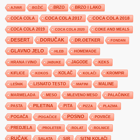
BRZO
BRZO I LAKO
AJVAR
BOŽIĆ
COCA COLA 2017
COCA COLA
COCA COLA 2018
COCA COLA 2019
COKE AND MEALS
COCA COLA 2020
DESERT
DORUČAK
DR.OETKER
FONDAN
GLAVNO JELO
HLEB
HOMEMADE
JAGODE
HRANA I VINO
KEKS
JABUKE
KIFLICE
KOLAČ
KROMPIR
KOKOS
KOLAČI
LISNATO TESTO
MALINE
LEŠNIK
MAFINI
MARMELADA
MESO
MLEVENO MESO
PALAČINKE
PILETINA
PITA
PASTA
PIZZA
PLAZMA
POSNO
POGAČA
POVRĆE
POGAČICE
PREDJELA
PROLETER
ROLAT
ROLNICE
RUČAK
SIR
SITNI KOLAČI
SALATA