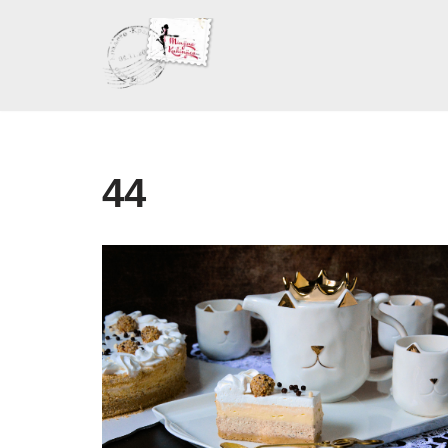
Skoči
na
sadržaj
44