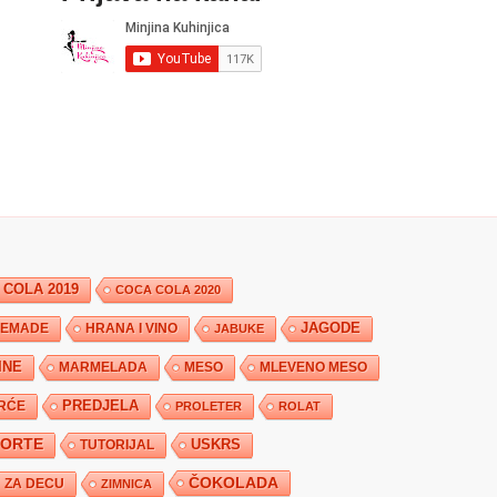
 COLA 2019
COCA COLA 2020
JAGODE
HRANA I VINO
EMADE
JABUKE
INE
MARMELADA
MESO
MLEVENO MESO
PREDJELA
RĆE
PROLETER
ROLAT
TORTE
USKRS
TUTORIJAL
ČOKOLADA
ZA DECU
ZIMNICA