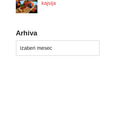
kajsija
Arhiva