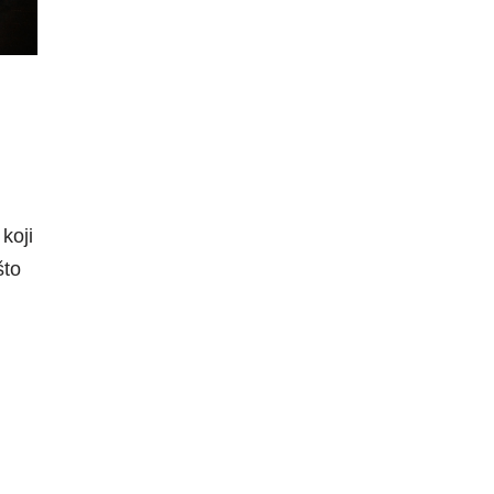
koji
što