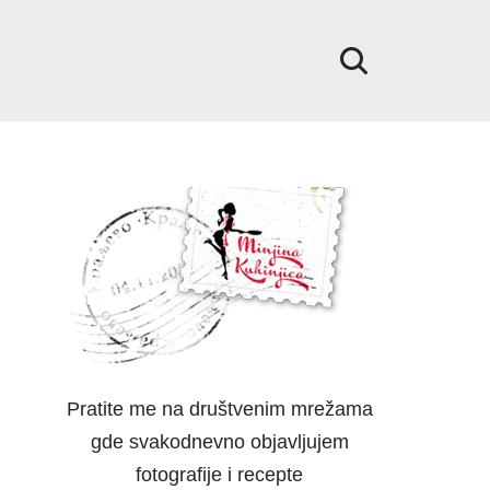
Pratite me na društvenim mrežama
gde svakodnevno objavljujem
fotografije i recepte