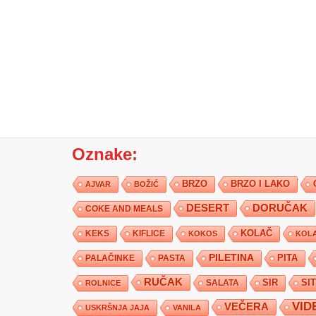
Oznake:
BRZO
BRZO I LAKO
AJVAR
BOŽIĆ
DESERT
DORUČAK
COKE AND MEALS
KEKS
KIFLICE
KOLAČ
KOKOS
KOLA
PILETINA
PITA
PALAČINKE
PASTA
RUČAK
SIR
SI
SALATA
ROLNICE
VID
VEČERA
USKRŠNJA JAJA
VANILA