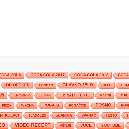
COCA COLA 2017
COCA COLA
COCA COLA 2018
COCA
DR.OETKER
GLAVNO JELO
FONDAN
HLEB
HOM
KROMPIR
LISNATO TESTO
MAL
ČI
LEŠNIK
MAFINI
POSNO
POGAČA
POV
PIZZA
PLAZMA
POGAČICE
TNI KOLAČI
SLANINA
SPANAĆ
TESTO
SLADOLED
EO
VIDEO RECEPT
YOUTUBE
VOĆE
VIŠNJE