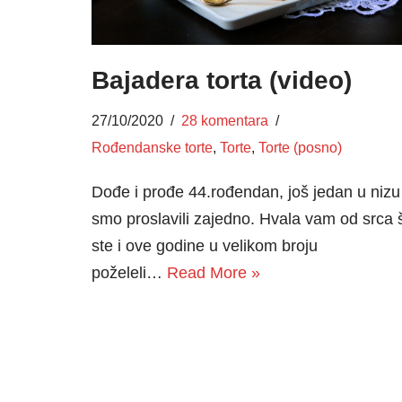
Bajadera torta (video)
27/10/2020
28 komentara
Rođendanske torte
,
Torte
,
Torte (posno)
Dođe i prođe 44.rođendan, još jedan u nizu 
smo proslavili zajedno. Hvala vam od srca 
ste i ove godine u velikom broju
poželeli…
Read More »