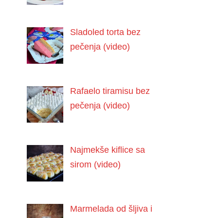
Sladoled torta bez
pečenja (video)
Rafaelo tiramisu bez
pečenja (video)
Najmekše kiflice sa
sirom (video)
Marmelada od šljiva i