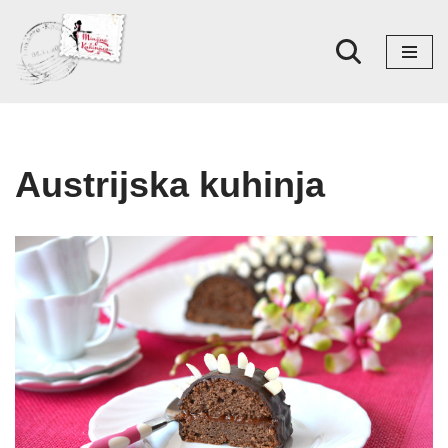
Skoči
na
sadržaj
Austrijska kuhinja