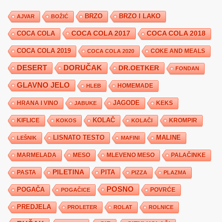
BRZO
BRZO I LAKO
AJVAR
BOŽIĆ
COCA COLA 2017
COCA COLA
COCA COLA 2018
COCA COLA 2019
COKE AND MEALS
COCA COLA 2020
DESERT
DORUČAK
DR.OETKER
FONDAN
GLAVNO JELO
HLEB
HOMEMADE
JAGODE
HRANA I VINO
KEKS
JABUKE
KIFLICE
KOLAČ
KROMPIR
KOKOS
KOLAČI
LISNATO TESTO
MALINE
LEŠNIK
MAFINI
MARMELADA
MESO
MLEVENO MESO
PALAČINKE
PILETINA
PITA
PASTA
PIZZA
PLAZMA
POSNO
POGAČA
POVRĆE
POGAČICE
PREDJELA
PROLETER
ROLAT
ROLNICE