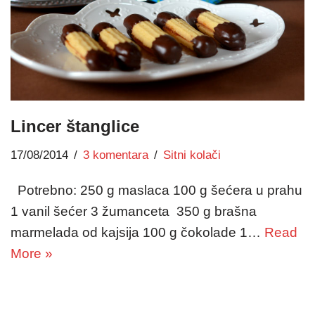
Lincer štanglice
17/08/2014
3 komentara
Sitni kolači
Potrebno: 250 g maslaca 100 g šećera u prahu
1 vanil šećer 3 žumanceta 350 g brašna
marmelada od kajsija 100 g čokolade 1…
Read
More »