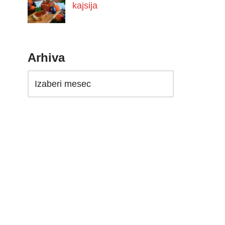
kajsija
Arhiva