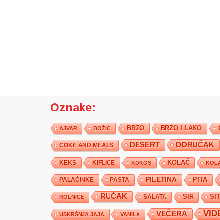
Oznake:
BRZO
BRZO I LAKO
AJVAR
BOŽIĆ
DESERT
DORUČAK
COKE AND MEALS
KEKS
KIFLICE
KOLAČ
KOKOS
KOLA
PILETINA
PITA
PALAČINKE
PASTA
RUČAK
SIR
SI
SALATA
ROLNICE
VID
VEČERA
USKRŠNJA JAJA
VANILA