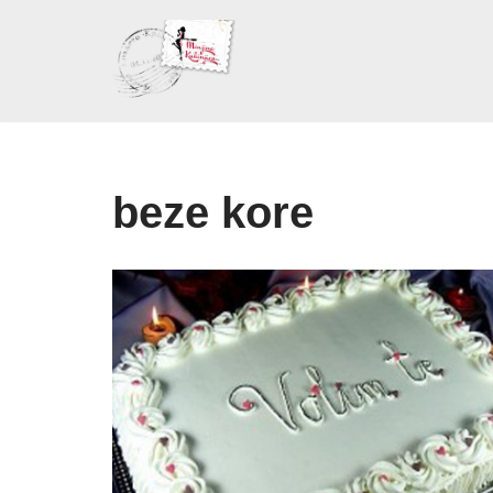
Skoči
na
sadržaj
beze kore