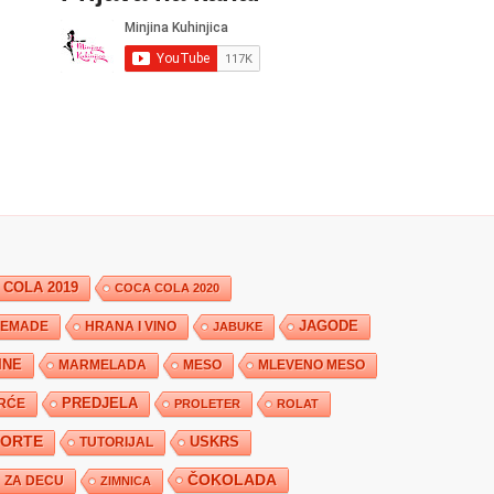
 COLA 2019
COCA COLA 2020
JAGODE
HRANA I VINO
EMADE
JABUKE
INE
MARMELADA
MESO
MLEVENO MESO
PREDJELA
RĆE
PROLETER
ROLAT
TORTE
USKRS
TUTORIJAL
ČOKOLADA
ZA DECU
ZIMNICA