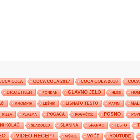
COCA COLA 2017
COCA COLA
COCA COLA 2018
COCA
DR.OETKER
GLAVNO JELO
FONDAN
HLEB
HOM
KROMPIR
LISNATO TESTO
MAL
ČI
LEŠNIK
MAFINI
POSNO
POGAČA
POV
PIZZA
PLAZMA
POGAČICE
TNI KOLAČI
SLANINA
SPANAĆ
TESTO
SLADOLED
EO
VIDEO RECEPT
YOUTUBE
VOĆE
VIŠNJE