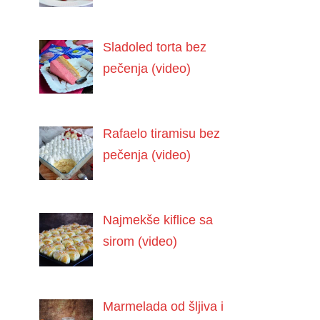
Sladoled torta bez
pečenja (video)
Rafaelo tiramisu bez
pečenja (video)
Najmekše kiflice sa
sirom (video)
Marmelada od šljiva i