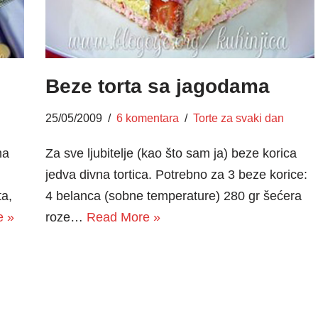
Beze torta sa jagodama
25/05/2009
6 komentara
Torte za svaki dan
ma
Za sve ljubitelje (kao što sam ja) beze korica
jedva divna tortica. Potrebno za 3 beze korice:
ta,
4 belanca (sobne temperature) 280 gr šećera
e »
roze…
Read More »