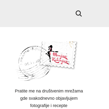
Pratite me na društvenim mrežama
gde svakodnevno objavljujem
fotografije i recepte