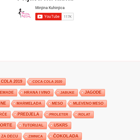
 COLA 2019
COCA COLA 2020
JAGODE
HRANA I VINO
EMADE
JABUKE
INE
MARMELADA
MESO
MLEVENO MESO
PREDJELA
RĆE
PROLETER
ROLAT
TORTE
USKRS
TUTORIJAL
ČOKOLADA
ZA DECU
ZIMNICA