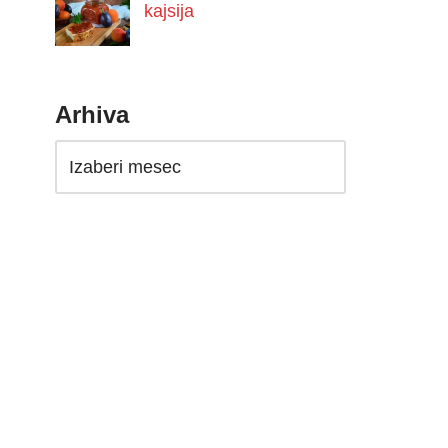
kajsija
Arhiva