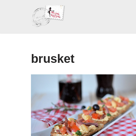
Skoči
na
sadržaj
brusket