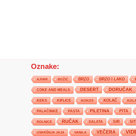
Oznake:
BRZO
BRZO I LAKO
AJVAR
BOŽIĆ
DESERT
DORUČAK
COKE AND MEALS
KEKS
KIFLICE
KOLAČ
KOKOS
KOLA
PILETINA
PITA
PALAČINKE
PASTA
RUČAK
SIR
SI
SALATA
ROLNICE
VID
VEČERA
USKRŠNJA JAJA
VANILA