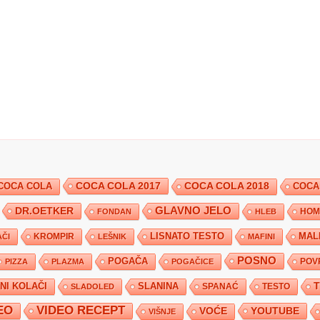
COCA COLA 2017
COCA COLA
COCA COLA 2018
COCA
DR.OETKER
GLAVNO JELO
FONDAN
HLEB
HOM
KROMPIR
LISNATO TESTO
MAL
ČI
LEŠNIK
MAFINI
POSNO
POGAČA
POV
PIZZA
PLAZMA
POGAČICE
TNI KOLAČI
SLANINA
SPANAĆ
TESTO
SLADOLED
EO
VIDEO RECEPT
YOUTUBE
VOĆE
VIŠNJE