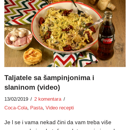
Taljatele sa šampinjonima i
slaninom (video)
13/02/2019
2 komentara
Coca-Cola
,
Pasta
,
Video recepti
Je l se i vama nekad čini da vam treba više