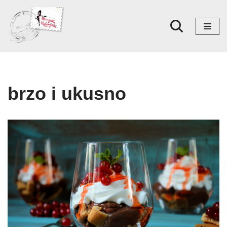
Skoči
na
sadržaj
brzo i ukusno