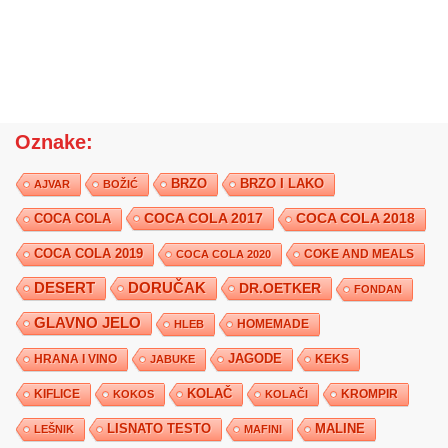
Oznake:
BRZO
BRZO I LAKO
AJVAR
BOŽIĆ
COCA COLA 2017
COCA COLA
COCA COLA 2018
COCA COLA 2019
COKE AND MEALS
COCA COLA 2020
DESERT
DORUČAK
DR.OETKER
FONDAN
GLAVNO JELO
HLEB
HOMEMADE
JAGODE
HRANA I VINO
KEKS
JABUKE
KIFLICE
KOLAČ
KROMPIR
KOKOS
KOLAČI
LISNATO TESTO
MALINE
LEŠNIK
MAFINI