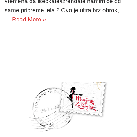
vremena da iseckate/izrendate namirnice od
same pripreme jela ? Ovo je ultra brz obrok,
…
Read More »