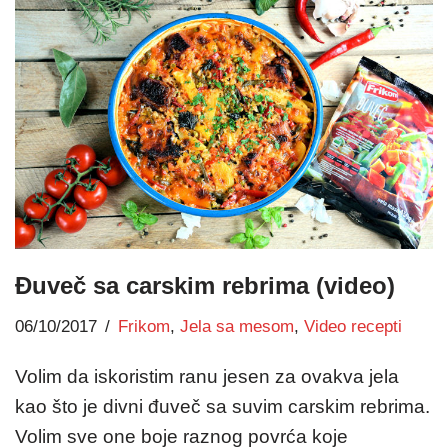
Đuveč sa carskim rebrima (video)
06/10/2017
Frikom
,
Jela sa mesom
,
Video recepti
Volim da iskoristim ranu jesen za ovakva jela
kao što je divni đuveč sa suvim carskim rebrima.
Volim sve one boje raznog povrća koje