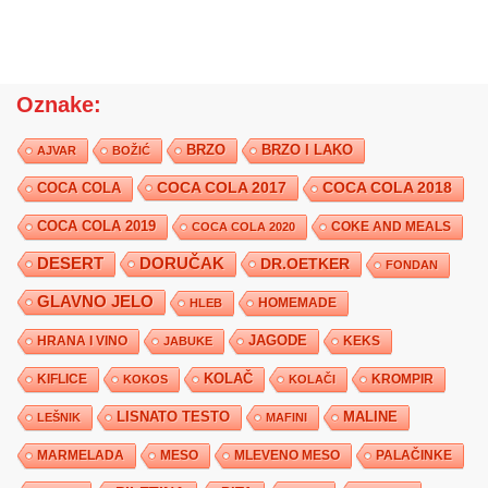
Oznake:
BRZO
BRZO I LAKO
AJVAR
BOŽIĆ
COCA COLA 2017
COCA COLA
COCA COLA 2018
COCA COLA 2019
COKE AND MEALS
COCA COLA 2020
DESERT
DORUČAK
DR.OETKER
FONDAN
GLAVNO JELO
HLEB
HOMEMADE
JAGODE
HRANA I VINO
KEKS
JABUKE
KIFLICE
KOLAČ
KROMPIR
KOKOS
KOLAČI
LISNATO TESTO
MALINE
LEŠNIK
MAFINI
MARMELADA
MESO
MLEVENO MESO
PALAČINKE