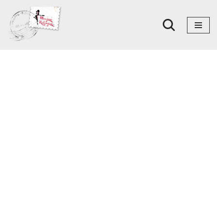
Skoči
na
sadržaj