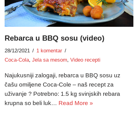
Rebarca u BBQ sosu (video)
28/12/2021
1 komentar
Coca-Cola
,
Jela sa mesom
,
Video recepti
Najukusniji zalogaji, rebarca u BBQ sosu uz
čašu omiljene Coca-Cole – naš recept za
uživanje ? Potrebno: 1.5 kg svinjskih rebara
krupna so beli luk…
Read More »