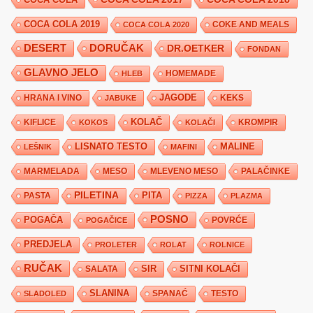
COCA COLA 2019
COKE AND MEALS
COCA COLA 2020
DESERT
DORUČAK
DR.OETKER
FONDAN
GLAVNO JELO
HLEB
HOMEMADE
JAGODE
HRANA I VINO
KEKS
JABUKE
KIFLICE
KOLAČ
KROMPIR
KOKOS
KOLAČI
LISNATO TESTO
MALINE
LEŠNIK
MAFINI
MARMELADA
MESO
MLEVENO MESO
PALAČINKE
PILETINA
PITA
PASTA
PIZZA
PLAZMA
POSNO
POGAČA
POVRĆE
POGAČICE
PREDJELA
PROLETER
ROLAT
ROLNICE
RUČAK
SIR
SITNI KOLAČI
SALATA
SLANINA
SPANAĆ
TESTO
SLADOLED