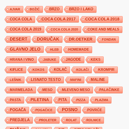
BRZO
BRZO I LAKO
AJVAR
BOŽIĆ
COCA COLA 2017
COCA COLA
COCA COLA 2018
COCA COLA 2019
COKE AND MEALS
COCA COLA 2020
DESERT
DORUČAK
DR.OETKER
FONDAN
GLAVNO JELO
HLEB
HOMEMADE
JAGODE
HRANA I VINO
KEKS
JABUKE
KIFLICE
KOLAČ
KROMPIR
KOKOS
KOLAČI
LISNATO TESTO
MALINE
LEŠNIK
MAFINI
MARMELADA
MESO
MLEVENO MESO
PALAČINKE
PILETINA
PITA
PASTA
PIZZA
PLAZMA
POSNO
POGAČA
POVRĆE
POGAČICE
PREDJELA
PROLETER
ROLAT
ROLNICE