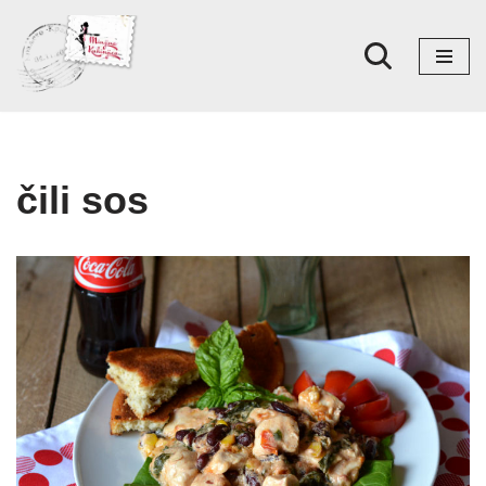
Skoči
na
sadržaj
čili sos