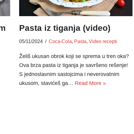
om
Pasta iz tiganja (video)
05/11/2024
Coca-Cola
,
Pasta
,
Video recepti
Želiš ukusan obrok koji se sprema u tren oka?
Ova brza pasta iz tiganja je savršeno rešenje!
S jednostavnim sastojcima i neverovatnim
ukusom, stavićeš ga…
Read More »