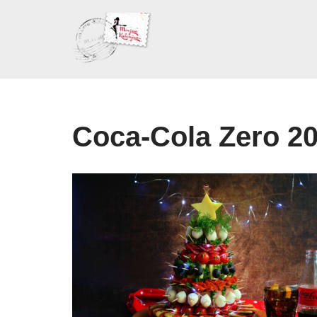
Skoči
na
sadržaj
Coca-Cola Zero 2