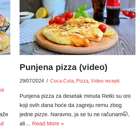
Punjena pizza (video)
29/07/2024
Coca-Cola
,
Pizza
,
Video recepti
ti
Punjena pizza za desetak minuta Retki su oni
koji ovih dana hoće da zagreju rernu zbog
laže
jedne pizze. Naravno, ja se tu ne računam🤭,
ad
ali…
Read More »