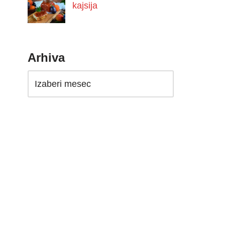
kajsija
Arhiva