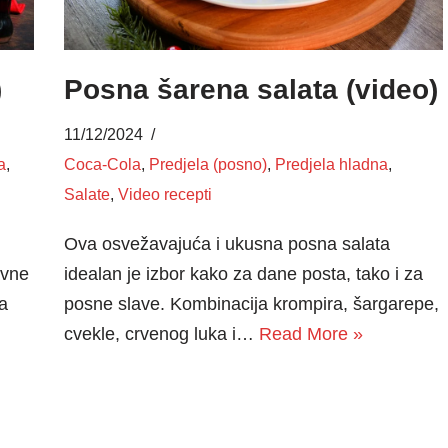
)
Posna šarena salata (video)
11/12/2024
a
,
Coca-Cola
,
Predjela (posno)
,
Predjela hladna
,
Salate
,
Video recepti
Ova osvežavajuća i ukusna posna salata
avne
idealan je izbor kako za dane posta, tako i za
a
posne slave. Kombinacija krompira, šargarepe,
cvekle, crvenog luka i…
Read More »