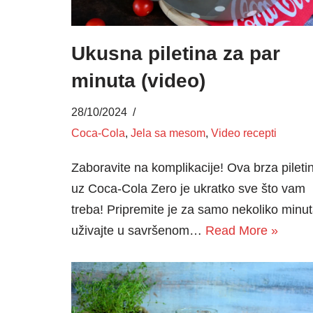
Ukusna piletina za par
minuta (video)
28/10/2024
Coca-Cola
,
Jela sa mesom
,
Video recepti
Zaboravite na komplikacije! Ova brza pileti
uz Coca-Cola Zero je ukratko sve što vam
treba! Pripremite je za samo nekoliko minut
uživajte u savršenom…
Read More »