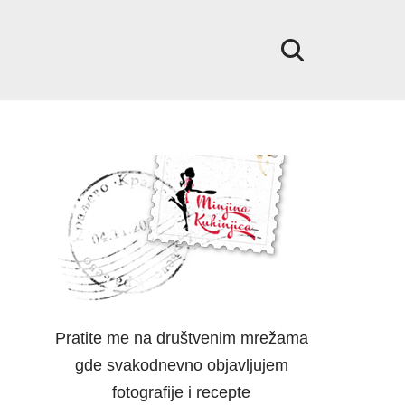
Pratite me na društvenim mrežama
gde svakodnevno objavljujem
fotografije i recepte