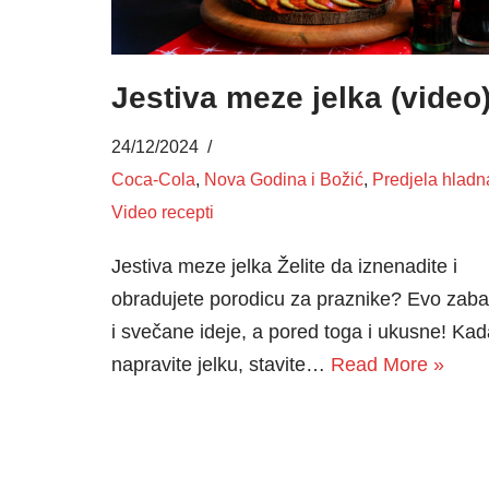
Jestiva meze jelka (video
24/12/2024
Coca-Cola
,
Nova Godina i Božić
,
Predjela hladn
Video recepti
Jestiva meze jelka Želite da iznenadite i
obradujete porodicu za praznike? Evo zab
i svečane ideje, a pored toga i ukusne! Kad
napravite jelku, stavite…
Read More »