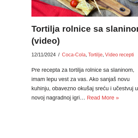
Tortilja rolnice sa slanin
(video)
12/11/2024
Coca-Cola
,
Tortilje
,
Video recepti
Pre recepta za tortilja rolnice sa slaninom,
imam lepu vest za vas. Ako sanjaš novu
kuhinju, obavezno okušaj sreću i učestvuj u
novoj nagradnoj igri…
Read More »