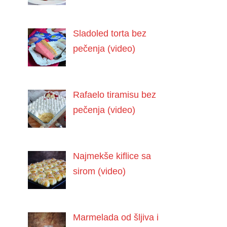
Sladoled torta bez
pečenja (video)
Rafaelo tiramisu bez
pečenja (video)
Najmekše kiflice sa
sirom (video)
Marmelada od šljiva i