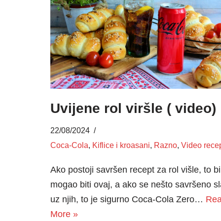
Uvijene rol viršle ( video)
22/08/2024
Coca-Cola
,
Kiflice i kroasani
,
Razno
,
Video recep
Ako postoji savršen recept za rol višle, to bi
mogao biti ovaj, a ako se nešto savršeno s
uz njih, to je sigurno Coca-Cola Zero…
Re
More »