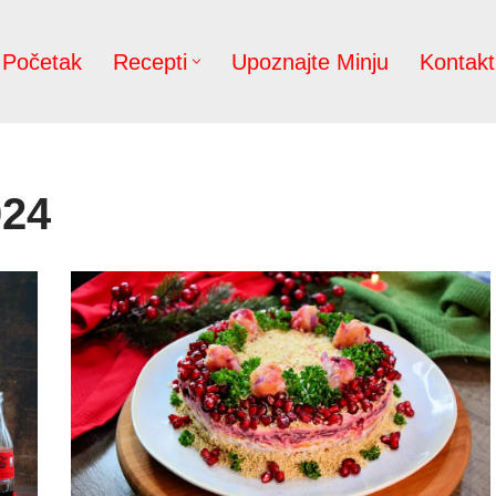
Početak
Recepti
Upoznajte Minju
Kontakt
024