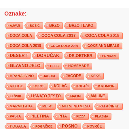
Oznake:
BRZO
BRZO I LAKO
AJVAR
BOŽIĆ
COCA COLA 2017
COCA COLA
COCA COLA 2018
COCA COLA 2019
COKE AND MEALS
COCA COLA 2020
DESERT
DORUČAK
DR.OETKER
FONDAN
GLAVNO JELO
HLEB
HOMEMADE
JAGODE
HRANA I VINO
KEKS
JABUKE
KIFLICE
KOLAČ
KROMPIR
KOKOS
KOLAČI
LISNATO TESTO
MALINE
LEŠNIK
MAFINI
MARMELADA
MESO
MLEVENO MESO
PALAČINKE
PILETINA
PITA
PASTA
PIZZA
PLAZMA
POSNO
POGAČA
POVRĆE
POGAČICE