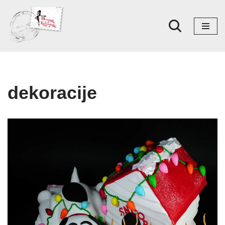
Skoči
na
sadržaj
dekoracije