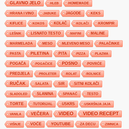
GLAVNO JELO
HLEB
HOMEMADE
JAGODE
HRANA I VINO
KEKS
JABUKE
KIFLICE
KOLAČ
KROMPIR
KOKOS
KOLAČI
LISNATO TESTO
MALINE
LEŠNIK
MAFINI
MARMELADA
MESO
MLEVENO MESO
PALAČINKE
PILETINA
PITA
PASTA
PIZZA
PLAZMA
POSNO
POGAČA
POVRĆE
POGAČICE
PREDJELA
PROLETER
ROLAT
ROLNICE
RUČAK
SIR
SITNI KOLAČI
SALATA
SLANINA
SPANAĆ
TESTO
SLADOLED
TORTE
USKRS
TUTORIJAL
USKRŠNJA JAJA
VIDEO
VIDEO RECEPT
VEČERA
VANILA
YOUTUBE
VOĆE
ZA DECU
VIŠNJE
ZIMNICA