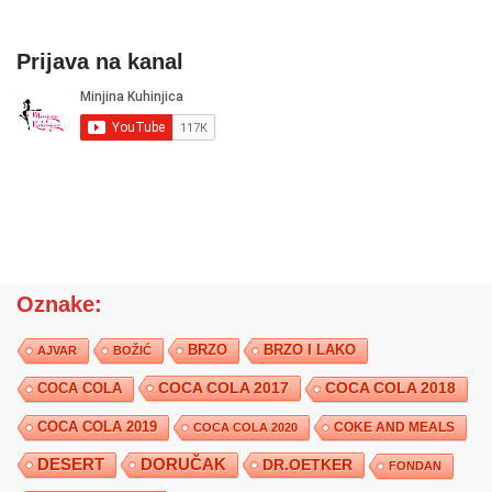
Prijava na kanal
Oznake:
BRZO
BRZO I LAKO
AJVAR
BOŽIĆ
COCA COLA 2017
COCA COLA
COCA COLA 2018
COCA COLA 2019
COKE AND MEALS
COCA COLA 2020
DESERT
DORUČAK
DR.OETKER
FONDAN