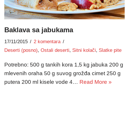
Baklava sa jabukama
17/11/2015
2 komentara
Deserti (posno)
,
Ostali deserti
,
Sitni kolači
,
Slatke pite
Potrebno: 500 g tankih kora 1,5 kg jabuka 200 g
mlevenih oraha 50 g suvog grožđa cimet 250 g
putera 200 ml kisele vode 4…
Read More »