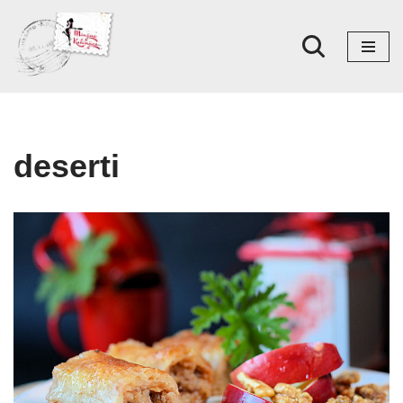
Skoči
na
sadržaj
deserti