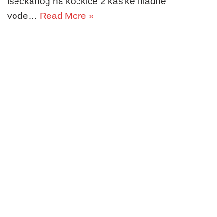
iseckanog na kockice 2 kašike hladne
vode…
Read More »