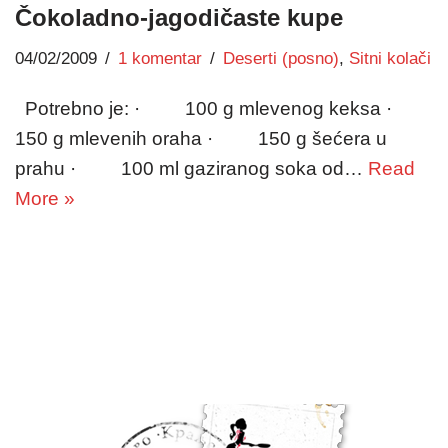
Čokoladno-jagodičaste kupe
04/02/2009
1 komentar
Deserti (posno)
,
Sitni kolači
Potrebno je: · 100 g mlevenog keksa ·
150 g mlevenih oraha · 150 g šećera u
prahu · 100 ml gaziranog soka od…
Read
More »