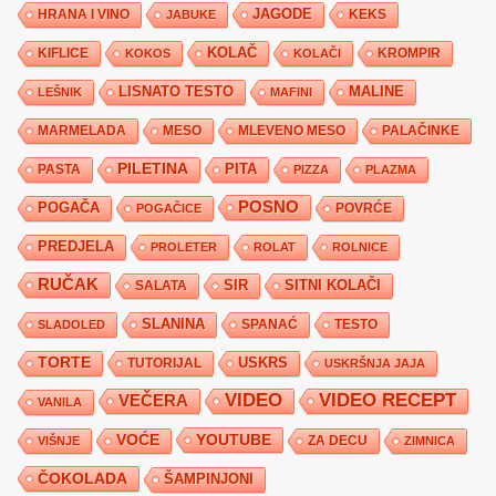
JAGODE
HRANA I VINO
KEKS
JABUKE
KIFLICE
KOLAČ
KROMPIR
KOKOS
KOLAČI
LISNATO TESTO
MALINE
LEŠNIK
MAFINI
MARMELADA
MESO
MLEVENO MESO
PALAČINKE
PILETINA
PITA
PASTA
PIZZA
PLAZMA
POSNO
POGAČA
POVRĆE
POGAČICE
PREDJELA
PROLETER
ROLAT
ROLNICE
RUČAK
SIR
SITNI KOLAČI
SALATA
SLANINA
SPANAĆ
TESTO
SLADOLED
TORTE
USKRS
TUTORIJAL
USKRŠNJA JAJA
VIDEO
VIDEO RECEPT
VEČERA
VANILA
YOUTUBE
VOĆE
ZA DECU
VIŠNJE
ZIMNICA
ČOKOLADA
ŠAMPINJONI