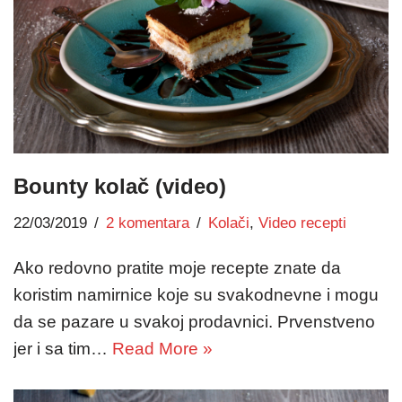
Bounty kolač (video)
22/03/2019
2 komentara
Kolači
,
Video recepti
Ako redovno pratite moje recepte znate da
koristim namirnice koje su svakodnevne i mogu
da se pazare u svakoj prodavnici. Prvenstveno
jer i sa tim…
Read More »