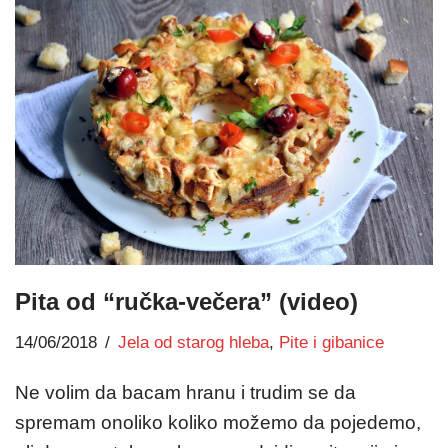
Pita od “ručka-večera” (video)
14/06/2018
Jela od starog hleba
,
Pite i gibanice
Ne volim da bacam hranu i trudim se da
spremam onoliko koliko možemo da pojedemo,