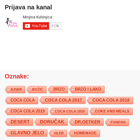
Prijava na kanal
Oznake:
BRZO
BRZO I LAKO
AJVAR
BOŽIĆ
COCA COLA 2017
COCA COLA
COCA COLA 2018
COCA COLA 2019
COKE AND MEALS
COCA COLA 2020
DESERT
DORUČAK
DR.OETKER
FONDAN
GLAVNO JELO
HLEB
HOMEMADE