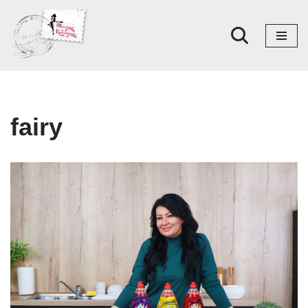
Skoči
na
sadržaj
fairy