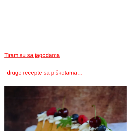
Tiramisu sa jagodama
i druge recepte sa piškotama…