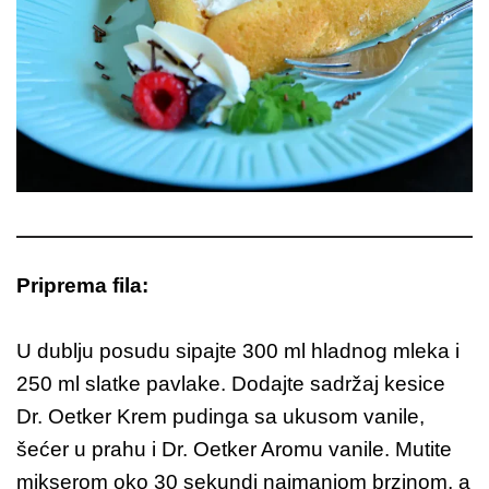
Priprema fila:
U dublju posudu sipajte 300 ml hladnog mleka i
250 ml slatke pavlake. Dodajte sadržaj kesice
Dr. Oetker Krem pudinga sa ukusom vanile,
šećer u prahu i Dr. Oetker Aromu vanile. Mutite
mikserom oko 30 sekundi najmanjom brzinom, a