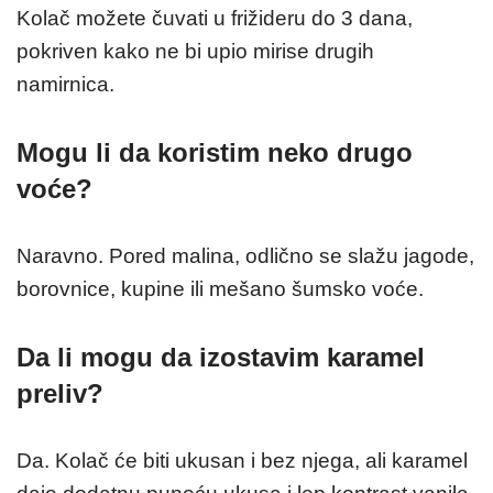
Kolač možete čuvati u frižideru do 3 dana,
pokriven kako ne bi upio mirise drugih
namirnica.
Mogu li da koristim neko drugo
voće?
Naravno. Pored malina, odlično se slažu jagode,
borovnice, kupine ili mešano šumsko voće.
Da li mogu da izostavim karamel
preliv?
Da. Kolač će biti ukusan i bez njega, ali karamel