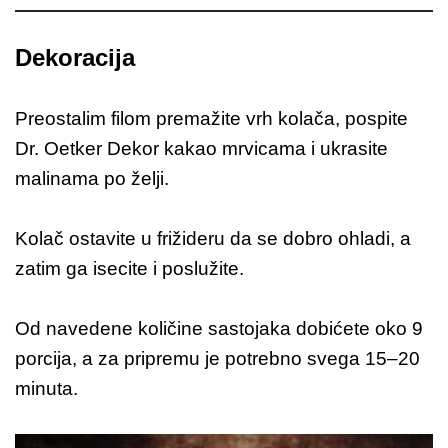
Dekoracija
Preostalim filom premažite vrh kolača, pospite
Dr. Oetker Dekor kakao mrvicama i ukrasite
malinama po želji.
Kolač ostavite u frižideru da se dobro ohladi, a
zatim ga isecite i poslužite.
Od navedene količine sastojaka dobićete oko 9
porcija, a za pripremu je potrebno svega 15–20
minuta.