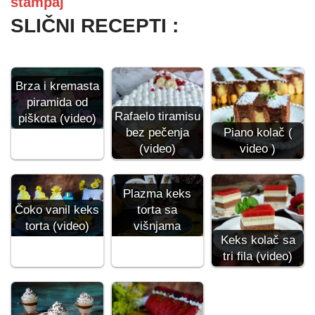
štampaj
SLIČNI RECEPTI :
Brza i kremasta
piramida od
Rafaelo tiramisu
piškota (video)
bez pečenja
Piano kolač (
(video)
video )
Plazma keks
Čoko vanil keks
torta sa
torta (video)
višnjama
Keks kolač sa
tri fila (video)