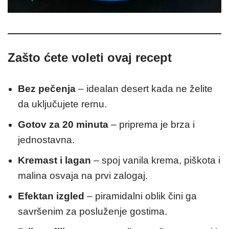
Zašto ćete voleti ovaj recept
Bez pečenja
– idealan desert kada ne želite
da uključujete rernu.
Gotov za 20 minuta
– priprema je brza i
jednostavna.
Kremast i lagan
– spoj vanila krema, piškota i
malina osvaja na prvi zalogaj.
Efektan izgled
– piramidalni oblik čini ga
savršenim za posluženje gostima.