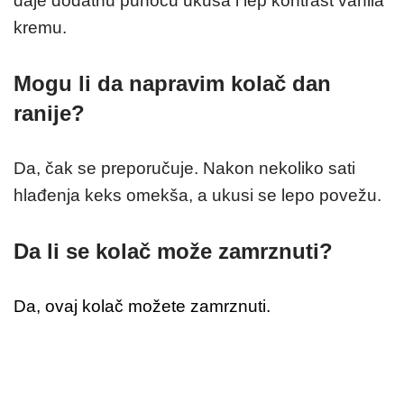
daje dodatnu punoću ukusa i lep kontrast vanila
kremu.
Mogu li da napravim kolač dan
ranije?
Da, čak se preporučuje. Nakon nekoliko sati
hlađenja keks omekša, a ukusi se lepo povežu.
Da li se kolač može zamrznuti?
Da, ovaj kolač možete zamrznuti.