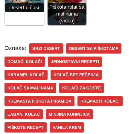
Piškota rolat sa
Desert u čaši
malinama
(video)
Oznake:
BRZI DESERT
DESERT SA PIŠKOTAMA
DOMAĆI KOLAČI
JEDNOSTAVNI RECEPTI
KARAMEL KOLAČ
KOLAČ BEZ PEČENJA
KOLAČ SA MALINAMA
KOLAČI ZA GOSTE
KREMASTA PIŠKOTA PIRAMIDA
KREMASTI KOLAČI
LAGANI KOLAČ
MINJINA KUHINJICA
PIŠKOTE RECEPT
VANILA KREM