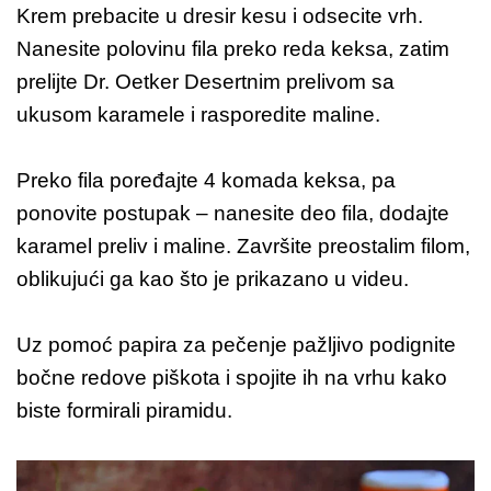
Krem prebacite u dresir kesu i odsecite vrh.
Nanesite polovinu fila preko reda keksa, zatim
prelijte Dr. Oetker Desertnim prelivom sa
ukusom karamele i rasporedite maline.
Preko fila poređajte 4 komada keksa, pa
ponovite postupak – nanesite deo fila, dodajte
karamel preliv i maline. Završite preostalim filom,
oblikujući ga kao što je prikazano u videu.
Uz pomoć papira za pečenje pažljivo podignite
bočne redove piškota i spojite ih na vrhu kako
biste formirali piramidu.