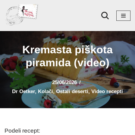
Skoči
na
sadržaj
Kremasta piškota
piramida (video)
25/06/2026
Dr Oetker
,
Kolači
,
Ostali deserti
,
Video recepti
Podeli recept: