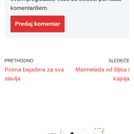
komentarišem.
PRETHODNO
SLEDEĆE
Posna bajadera za sva
Marmelada od šljiva i
slavlja
kajsija