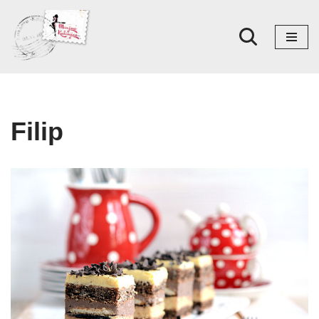
Skoči
na
sadržaj
Filip