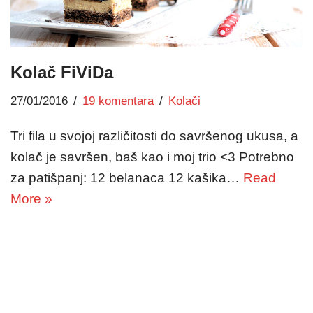
Kolač FiViDa
27/01/2016
19 komentara
Kolači
Tri fila u svojoj različitosti do savršenog ukusa, a
kolač je savršen, baš kao i moj trio <3 Potrebno
za patišpanj: 12 belanaca 12 kašika…
Read
More »