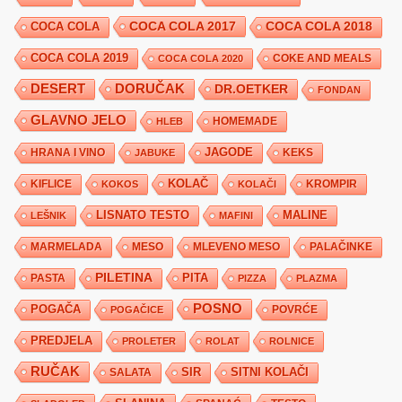
COCA COLA 2017
COCA COLA
COCA COLA 2018
COCA COLA 2019
COKE AND MEALS
COCA COLA 2020
DESERT
DORUČAK
DR.OETKER
FONDAN
GLAVNO JELO
HLEB
HOMEMADE
JAGODE
HRANA I VINO
KEKS
JABUKE
KIFLICE
KOLAČ
KROMPIR
KOKOS
KOLAČI
LISNATO TESTO
MALINE
LEŠNIK
MAFINI
MARMELADA
MESO
MLEVENO MESO
PALAČINKE
PILETINA
PITA
PASTA
PIZZA
PLAZMA
POSNO
POGAČA
POVRĆE
POGAČICE
PREDJELA
PROLETER
ROLAT
ROLNICE
RUČAK
SIR
SITNI KOLAČI
SALATA