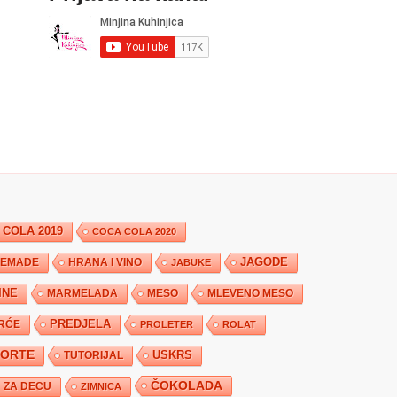
 COLA 2019
COCA COLA 2020
JAGODE
HRANA I VINO
EMADE
JABUKE
INE
MARMELADA
MESO
MLEVENO MESO
PREDJELA
RĆE
PROLETER
ROLAT
TORTE
USKRS
TUTORIJAL
ČOKOLADA
ZA DECU
ZIMNICA