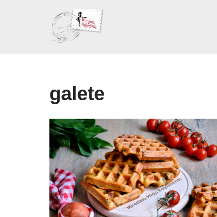
Skoči
na
sadržaj
galete