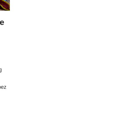
te
g
bez