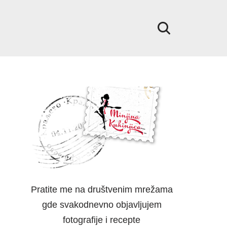
Pratite me na društvenim mrežama
gde svakodnevno objavljujem
fotografije i recepte