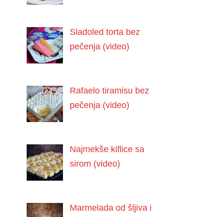
Sladoled torta bez
pečenja (video)
Rafaelo tiramisu bez
pečenja (video)
Najmekše kiflice sa
sirom (video)
Marmelada od šljiva i