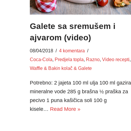
Galete sa sremušem i
ajvarom (video)
08/04/2018
4 komentara
Coca-Cola
,
Predjela topla
,
Razno
,
Video recepti
,
Waffle & Bakin kolač & Galete
Potrebno: 2 jajeta 100 ml ulja 100 ml gazir
mineralne vode 285 g brašna ½ praška za
pecivo 1 puna kašičica soli 100 g
kisele…
Read More »