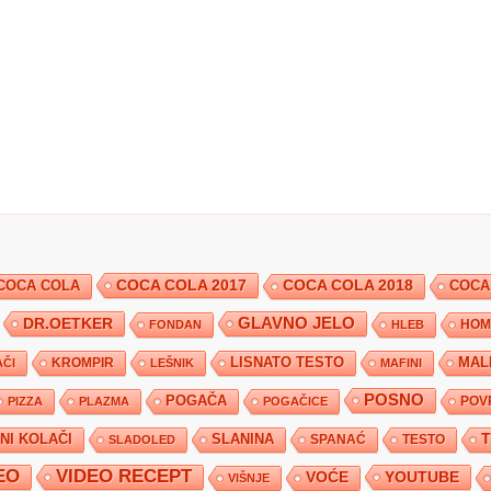
COCA COLA 2017
COCA COLA
COCA COLA 2018
COCA
DR.OETKER
GLAVNO JELO
FONDAN
HLEB
HOM
KROMPIR
LISNATO TESTO
MAL
ČI
LEŠNIK
MAFINI
POSNO
POGAČA
POV
PIZZA
PLAZMA
POGAČICE
TNI KOLAČI
SLANINA
SPANAĆ
TESTO
SLADOLED
EO
VIDEO RECEPT
YOUTUBE
VOĆE
VIŠNJE