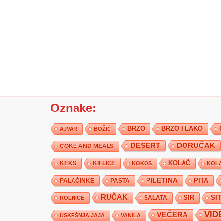
Oznake:
BRZO
BRZO I LAKO
AJVAR
BOŽIĆ
DESERT
DORUČAK
COKE AND MEALS
KEKS
KIFLICE
KOLAČ
KOKOS
KOLA
PILETINA
PITA
PALAČINKE
PASTA
RUČAK
SIR
SI
SALATA
ROLNICE
VID
VEČERA
USKRŠNJA JAJA
VANILA