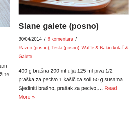
Slane galete (posno)
30/04/2014
6 komentara
Razno (posno)
,
Testa (posno)
,
Waffle & Bakin kolač &
Galete
sam
400 g brašna 200 ml ulja 125 ml piva 1/2
žine
praška za pecivo 1 kašičica soli 50 g susama
Sjediniti brašno, prašak za pecivo,…
Read
More »