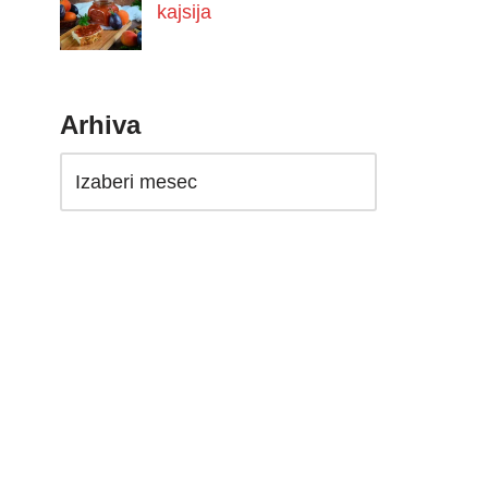
kajsija
Arhiva