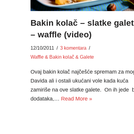
Bakin kolač – slatke gale
– waffle (video)
12/10/2011
3 komentara
Waffle & Bakin kolač & Galete
Ovaj bakin kolač najčešće spremam za mo
Davida ali i ostali ukućani vole kada kuća
zamiriše na ove slatke galete. On ih jede 
dodataka,…
Read More »