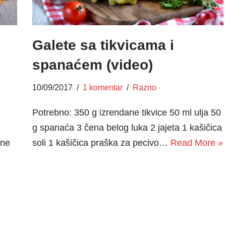
Galete sa tikvicama i
spanaćem (video)
10/09/2017
1 komentar
Razno
Potrebno: 350 g izrendane tikvice 50 ml ulja 50
g spanaća 3 čena belog luka 2 jajeta 1 kašičica
ane
soli 1 kašičica praška za pecivo…
Read More »