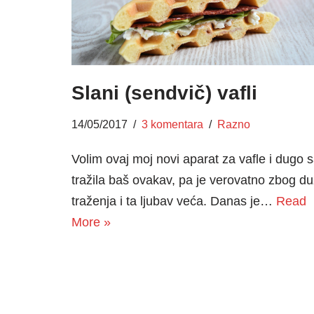
Slani (sendvič) vafli
14/05/2017
3 komentara
Razno
Volim ovaj moj novi aparat za vafle i dugo 
tražila baš ovakav, pa je verovatno zbog du
traženja i ta ljubav veća. Danas je…
Read
More »