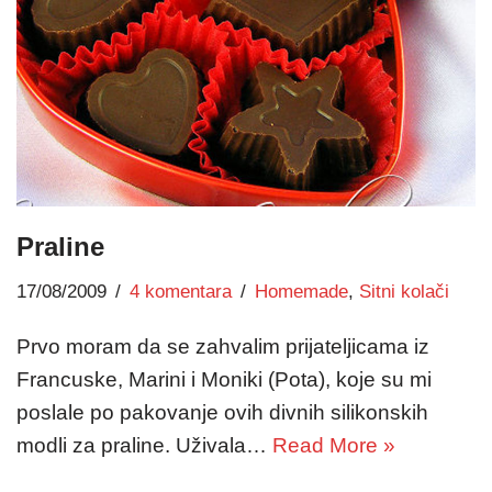
Praline
17/08/2009
4 komentara
Homemade
,
Sitni kolači
Prvo moram da se zahvalim prijateljicama iz
Francuske, Marini i Moniki (Pota), koje su mi
poslale po pakovanje ovih divnih silikonskih
modli za praline. Uživala…
Read More »