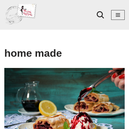
Skoči
na
sadržaj
home made