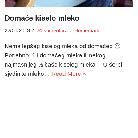
Domaće kiselo mleko
22/06/2013
24 komentara
Homemade
Nema lepšeg kiselog mleka od domaćeg 🙂
Potrebno: 1 l domaćeg mleka ili nekog
najmasnijeg ½ čaše kiselog mleka U šerpi
sjedinite mleko…
Read More »