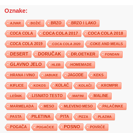
Oznake:
BRZO
BRZO I LAKO
AJVAR
BOŽIĆ
COCA COLA 2017
COCA COLA
COCA COLA 2018
COCA COLA 2019
COKE AND MEALS
COCA COLA 2020
DESERT
DORUČAK
DR.OETKER
FONDAN
GLAVNO JELO
HLEB
HOMEMADE
JAGODE
HRANA I VINO
KEKS
JABUKE
KIFLICE
KOLAČ
KROMPIR
KOKOS
KOLAČI
LISNATO TESTO
MALINE
LEŠNIK
MAFINI
MARMELADA
MESO
MLEVENO MESO
PALAČINKE
PILETINA
PITA
PASTA
PIZZA
PLAZMA
POSNO
POGAČA
POVRĆE
POGAČICE