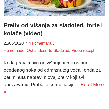
Preliv od višanja za sladoled, torte i
kolače (video)
21/05/2020
4 komentara
Homemade
,
Ostali deserti
,
Sladoled
,
Video recepti
Kada pravim pitu od višanja uvek ostane
oceđenog soka od odmrznutog voća i onda za
par minuta napravim ovaj preliv koji svi
obožavamo. Probajte kombinaciju…
Read More
»