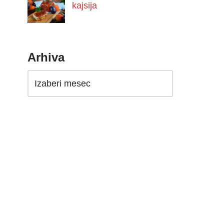
kajsija
Arhiva