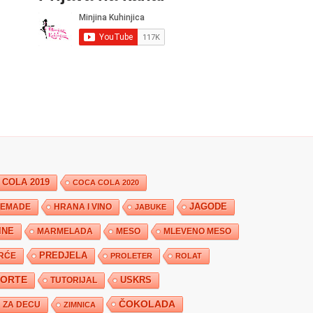
 COLA 2019
COCA COLA 2020
JAGODE
HRANA I VINO
EMADE
JABUKE
INE
MARMELADA
MESO
MLEVENO MESO
PREDJELA
RĆE
PROLETER
ROLAT
TORTE
USKRS
TUTORIJAL
ČOKOLADA
ZA DECU
ZIMNICA