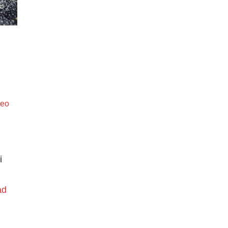
deo
i
ad