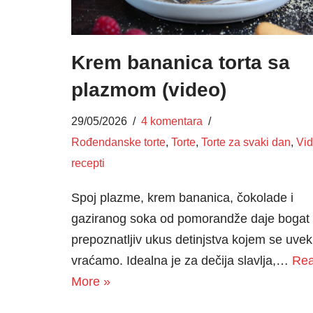
Krem bananica torta sa
plazmom (video)
29/05/2026
4 komentara
Rođendanske torte
,
Torte
,
Torte za svaki dan
,
Vi
recepti
Spoj plazme, krem bananica, čokolade i
gaziranog soka od pomorandže daje bogat 
prepoznatljiv ukus detinjstva kojem se uvek
vraćamo. Idealna je za dečija slavlja,…
Re
More »