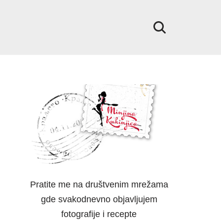
Pratite me na društvenim mrežama
gde svakodnevno objavljujem
fotografije i recepte