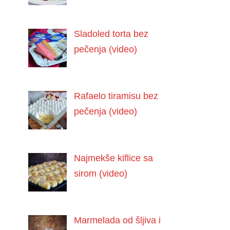
Sladoled torta bez
pečenja (video)
Rafaelo tiramisu bez
pečenja (video)
Najmekše kiflice sa
sirom (video)
Marmelada od šljiva i