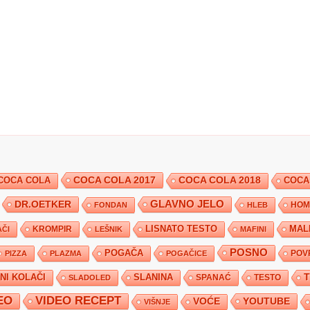
COCA COLA 2017
COCA COLA
COCA COLA 2018
COCA
DR.OETKER
GLAVNO JELO
FONDAN
HLEB
HOM
KROMPIR
LISNATO TESTO
MAL
ČI
LEŠNIK
MAFINI
POSNO
POGAČA
POV
PIZZA
PLAZMA
POGAČICE
TNI KOLAČI
SLANINA
SPANAĆ
TESTO
SLADOLED
EO
VIDEO RECEPT
YOUTUBE
VOĆE
VIŠNJE