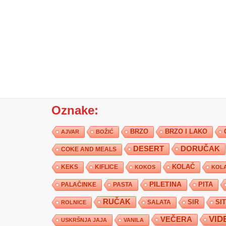
Oznake:
BRZO
BRZO I LAKO
AJVAR
BOŽIĆ
DESERT
DORUČAK
COKE AND MEALS
KEKS
KIFLICE
KOLAČ
KOKOS
KOLA
PILETINA
PITA
PALAČINKE
PASTA
RUČAK
SIR
SI
SALATA
ROLNICE
VID
VEČERA
USKRŠNJA JAJA
VANILA