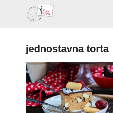
Skoči
na
sadržaj
jednostavna torta