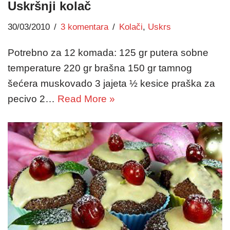
Uskršnji kolač
30/03/2010
3 komentara
Kolači
,
Uskrs
Potrebno za 12 komada: 125 gr putera sobne
temperature 220 gr brašna 150 gr tamnog
šećera muskovado 3 jajeta ½ kesice praška za
pecivo 2…
Read More »