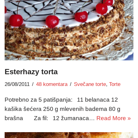
Esterhazy torta
26/08/2011
48 komentara
Svečane torte
,
Torte
Potrebno za 5 patišpanja: 11 belanaca 12
kašika šećera 250 g mlevenih badema 80 g
brašna Za fil: 12 žumanaca…
Read More »