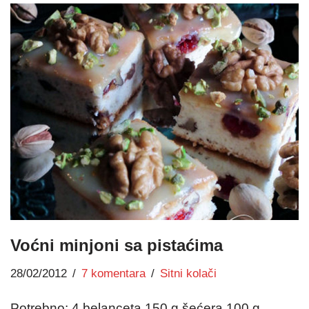
Voćni minjoni sa pistaćima
28/02/2012
7 komentara
Sitni kolači
Potrebno: 4 belanceta 150 g šećera 100 g