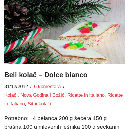
Beli kolač – Dolce bianco
31/12/2012
6 komentara
Kolači
,
Nova Godina i Božić
,
Ricette in italiano
,
Ricette
in italiano
,
Sitni kolači
Potrebno: 4 belanca 200 g šećera 150 g
brašna 100 g mlevenih lešnika 100 g seckanih