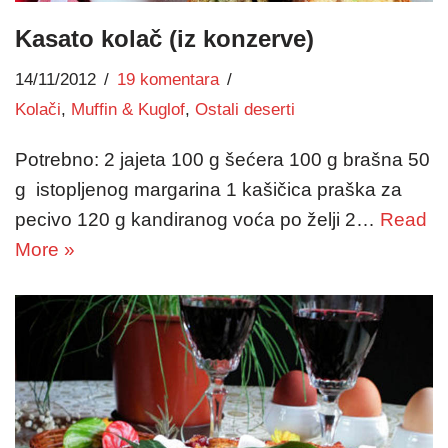
Kasato kolač (iz konzerve)
14/11/2012
19 komentara
Kolači
,
Muffin & Kuglof
,
Ostali deserti
Potrebno: 2 jajeta 100 g šećera 100 g brašna 50
g istopljenog margarina 1 kašičica praška za
pecivo 120 g kandiranog voća po želji 2…
Read
More »