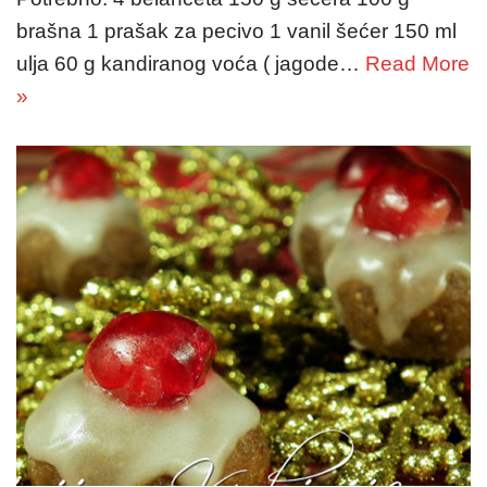
brašna 1 prašak za pecivo 1 vanil šećer 150 ml
ulja 60 g kandiranog voća ( jagode…
Read More
»