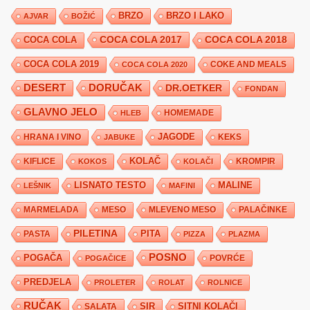
BRZO
BRZO I LAKO
AJVAR
BOŽIĆ
COCA COLA 2017
COCA COLA
COCA COLA 2018
COCA COLA 2019
COKE AND MEALS
COCA COLA 2020
DESERT
DORUČAK
DR.OETKER
FONDAN
GLAVNO JELO
HLEB
HOMEMADE
JAGODE
HRANA I VINO
KEKS
JABUKE
KIFLICE
KOLAČ
KROMPIR
KOKOS
KOLAČI
LISNATO TESTO
MALINE
LEŠNIK
MAFINI
MARMELADA
MESO
MLEVENO MESO
PALAČINKE
PILETINA
PITA
PASTA
PIZZA
PLAZMA
POSNO
POGAČA
POVRĆE
POGAČICE
PREDJELA
PROLETER
ROLAT
ROLNICE
RUČAK
SIR
SITNI KOLAČI
SALATA