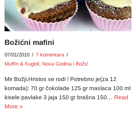
Božićni mafini
07/01/2010
7 komentara
Muffin & Kuglof
,
Nova Godina i Božić
Mir Božji,Hristos se rodi ! Potrebno je(za 12
komada): 70 gr čokolade 125 gr maslaca 100 ml
kisele pavlake 3 jaja 150 gr brašna 150…
Read
More »