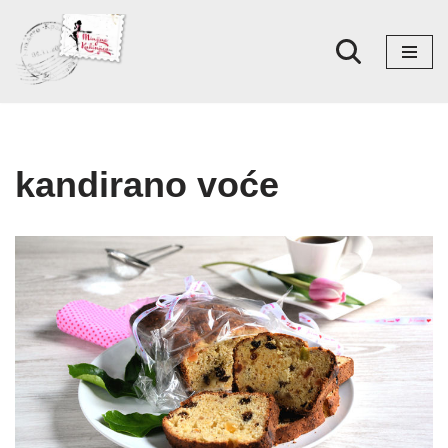
Skoči
na
sadržaj
kandirano voće