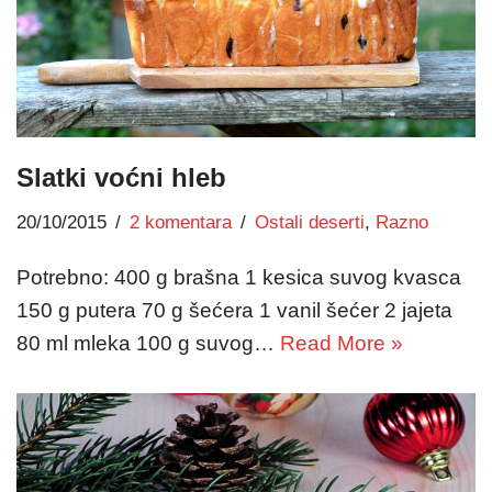
Slatki voćni hleb
20/10/2015
2 komentara
Ostali deserti
,
Razno
Potrebno: 400 g brašna 1 kesica suvog kvasca
150 g putera 70 g šećera 1 vanil šećer 2 jajeta
80 ml mleka 100 g suvog…
Read More »