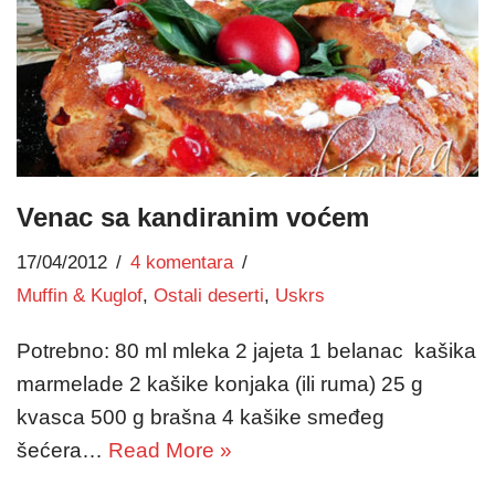
Venac sa kandiranim voćem
17/04/2012
4 komentara
Muffin & Kuglof
,
Ostali deserti
,
Uskrs
Potrebno: 80 ml mleka 2 jajeta 1 belanac kašika
marmelade 2 kašike konjaka (ili ruma) 25 g
kvasca 500 g brašna 4 kašike smeđeg
šećera…
Read More »