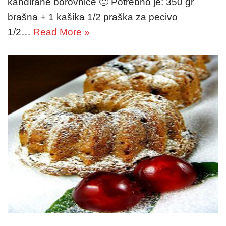
kandirane borovnice 🙂 Potrebno je: 350 gr
brašna + 1 kašika 1/2 praška za pecivo
1/2…
Read More »