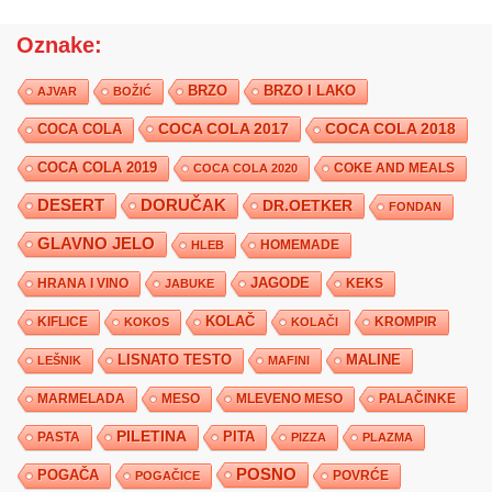
Oznake:
BRZO
BRZO I LAKO
AJVAR
BOŽIĆ
COCA COLA 2017
COCA COLA
COCA COLA 2018
COCA COLA 2019
COKE AND MEALS
COCA COLA 2020
DESERT
DORUČAK
DR.OETKER
FONDAN
GLAVNO JELO
HLEB
HOMEMADE
JAGODE
HRANA I VINO
KEKS
JABUKE
KIFLICE
KOLAČ
KROMPIR
KOKOS
KOLAČI
LISNATO TESTO
MALINE
LEŠNIK
MAFINI
MARMELADA
MESO
MLEVENO MESO
PALAČINKE
PILETINA
PITA
PASTA
PIZZA
PLAZMA
POSNO
POGAČA
POVRĆE
POGAČICE