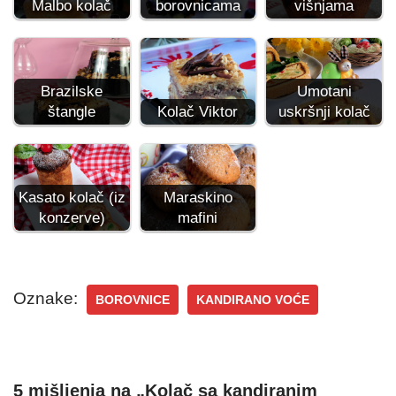
Malbo kolač
borovnicama
višnjama
Brazilske
Umotani
štangle
Kolač Viktor
uskršnji kolač
Kasato kolač (iz
Maraskino
konzerve)
mafini
Oznake:
BOROVNICE
KANDIRANO VOĆE
5 mišljenja na „Kolač sa kandiranim