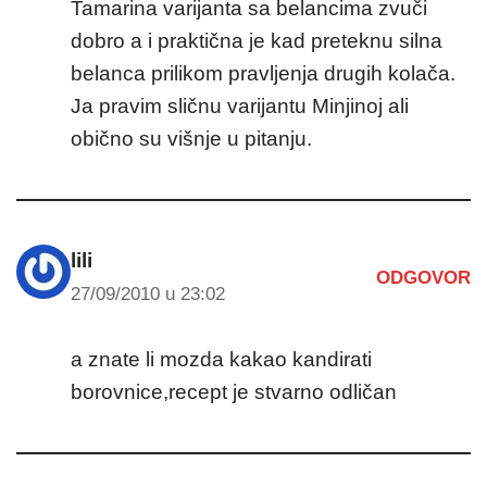
Tamarina varijanta sa belancima zvuči
dobro a i praktična je kad preteknu silna
belanca prilikom pravljenja drugih kolača.
Ja pravim sličnu varijantu Minjinoj ali
obično su višnje u pitanju.
lili
ODGOVOR
27/09/2010 u 23:02
a znate li mozda kakao kandirati
borovnice,recept je stvarno odličan