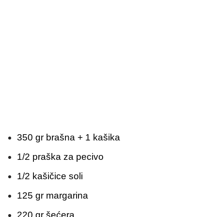
350 gr brašna + 1 kašika
1/2 praška za pecivo
1/2 kašičice soli
125 gr margarina
220 gr šećera