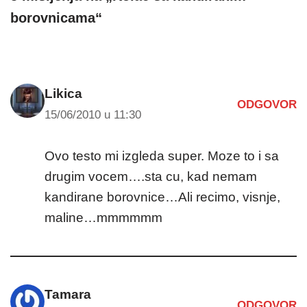
borovnicama“
Likica
ODGOVOR
15/06/2010 u 11:30
Ovo testo mi izgleda super. Moze to i sa
drugim vocem….sta cu, kad nemam
kandirane borovnice…Ali recimo, visnje,
maline…mmmmmm
Tamara
ODGOVOR