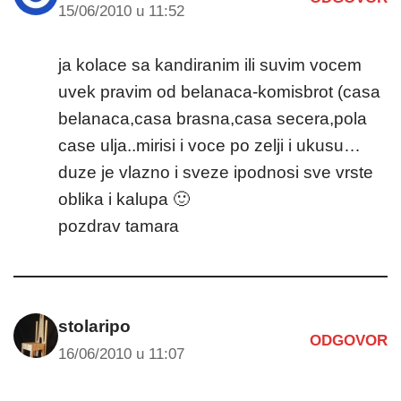
15/06/2010 u 11:52
ja kolace sa kandiranim ili suvim vocem
uvek pravim od belanaca-komisbrot (casa
belanaca,casa brasna,casa secera,pola
case ulja..mirisi i voce po zelji i ukusu…
duze je vlazno i sveze ipodnosi sve vrste
oblika i kalupa 🙂
pozdrav tamara
stolaripo
ODGOVOR
16/06/2010 u 11:07