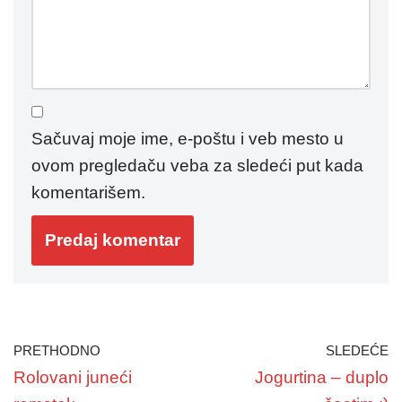
Sačuvaj moje ime, e-poštu i veb mesto u
ovom pregledaču veba za sledeći put kada
komentarišem.
PRETHODNO
SLEDEĆE
Rolovani juneći
Jogurtina – duplo