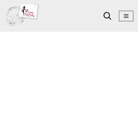
Skoči
na
sadržaj