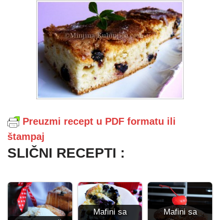
Preuzmi recept u PDF formatu ili
štampaj
SLIČNI RECEPTI :
Mafini sa
Mafini sa