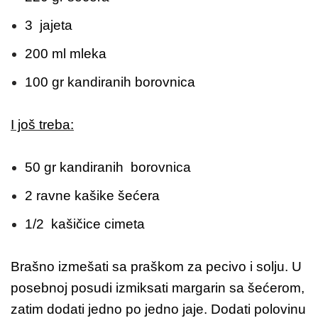
3 jajeta
200 ml mleka
100 gr kandiranih borovnica
I još treba:
50 gr kandiranih borovnica
2 ravne kašike šećera
1/2 kašičice cimeta
Brašno izmešati sa praškom za pecivo i solju. U
posebnoj posudi izmiksati margarin sa šećerom,
zatim dodati jedno po jedno jaje. Dodati polovinu