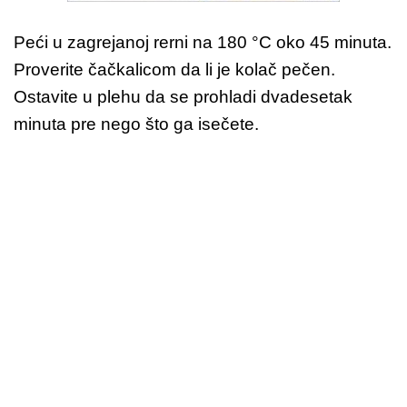
Peći u zagrejanoj rerni na 180 °C oko 45 minuta.
Proverite čačkalicom da li je kolač pečen.
Ostavite u plehu da se prohladi dvadesetak
minuta pre nego što ga isečete.