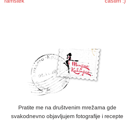
ramstek
častim :)
Pratite me na društvenim mrežama gde
svakodnevno objavljujem fotografije i recepte