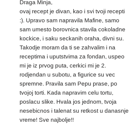
Draga Minja,
ovaj recept je divan, kao i svi tvoji recepti
:). Upravo sam napravila Mafine, samo
sam umesto borovnica stavila cokoladne
kockice, i saku seckanih oraha, divni su.
Takodje moram da ti se zahvalim i na
receptima i uputstvima za fondan, uspeo
mi je iz prvog puta, cerkici mi je 2.
rodjendan u subotu, a figurice su vec
spremne. Pravila sam Pepu prase, po
tvojoj torti. Kada napravim celu tortu,
poslacu slike. Hvala jos jednom, tvoja
nesebicnos i talenat su retkost u danasnje
vreme! Sve najbolje!!