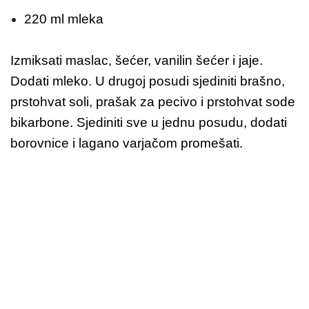
220 ml mleka
Izmiksati maslac, šećer, vanilin šećer i jaje.
Dodati mleko. U drugoj posudi sjediniti brašno,
prstohvat soli, prašak za pecivo i prstohvat sode
bikarbone. Sjediniti sve u jednu posudu, dodati
borovnice i lagano varjačom promešati.