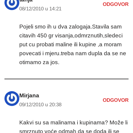
ODGOVOR
08/12/2010 u 14:21
Pojeli smo ih u dva zalogaja.Stavila sam
citavih 450 gr visanja,odmrznutih,sledeci
put cu probati maline ili kupine ,a moram
povecati i mjeru.treba nam dupla da se ne
otimamo za jos.
Mirjana
ODGOVOR
09/12/2010 u 20:38
Kakvi su sa malinama i kupinama? Može li
smrznuto voće odmah da se doda ili se