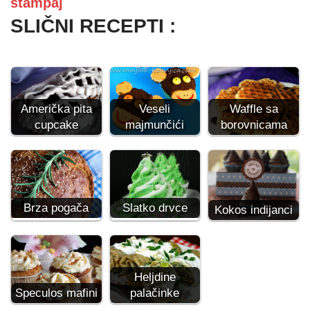
štampaj
SLIČNI RECEPTI :
Američka pita
Veseli
Waffle sa
cupcake
majmunčići
borovnicama
Brza pogača
Slatko drvce
Kokos indijanci
Heljdine
Speculos mafini
palačinke