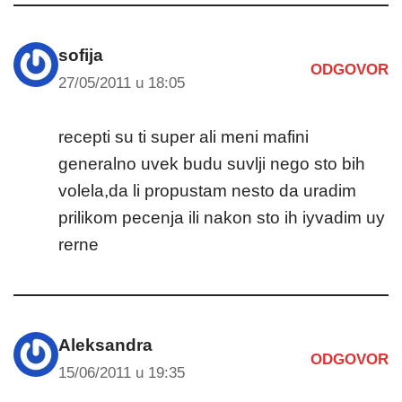
sofija
ODGOVOR
27/05/2011 u 18:05
recepti su ti super ali meni mafini
generalno uvek budu suvlji nego sto bih
volela,da li propustam nesto da uradim
prilikom pecenja ili nakon sto ih iyvadim uy
rerne
Aleksandra
ODGOVOR
15/06/2011 u 19:35