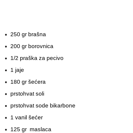
250 gr brašna
200 gr borovnica
1/2 praška za pecivo
1 jaje
180 gr šećera
prstohvat soli
prstohvat sode bikarbone
1 vanil šećer
125 gr maslaca