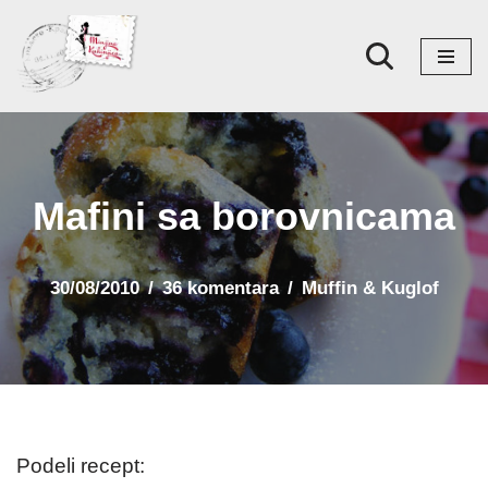
Skoči
na
sadržaj
Mafini sa borovnicama
30/08/2010
36 komentara
Muffin & Kuglof
Podeli recept: