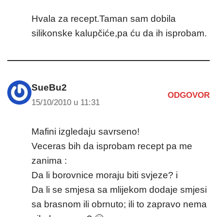
Hvala za recept.Taman sam dobila
silikonske kalupčiće,pa ću da ih isprobam.
SueBu2
ODGOVOR
15/10/2010 u 11:31
Mafini izgledaju savrseno!
Veceras bih da isprobam recept pa me
zanima :
Da li borovnice moraju biti svjeze? i
Da li se smjesa sa mlijekom dodaje smjesi
sa brasnom ili obrnuto; ili to zapravo nema