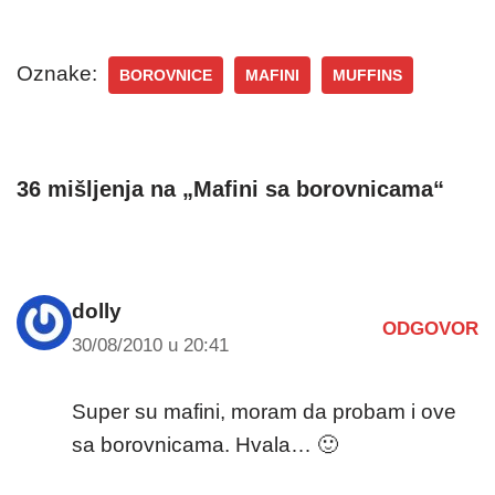
Oznake:
BOROVNICE
MAFINI
MUFFINS
36 mišljenja na „Mafini sa borovnicama“
dolly
ODGOVOR
30/08/2010 u 20:41
Super su mafini, moram da probam i ove
sa borovnicama. Hvala… 🙂