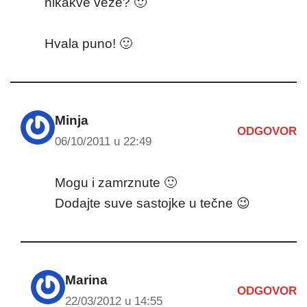
nikakve veze? 🙂
Hvala puno! 🙂
Minja
ODGOVOR
06/10/2011 u 22:49
Mogu i zamrznute 🙂
Dodajte suve sastojke u tečne 😉
Marina
ODGOVOR
22/03/2012 u 14:55