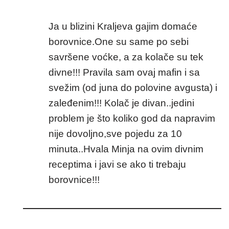
Ja u blizini Kraljeva gajim domaće
borovnice.One su same po sebi
savršene voćke, a za kolače su tek
divne!!! Pravila sam ovaj mafin i sa
svežim (od juna do polovine avgusta) i
zaleđenim!!! Kolač je divan..jedini
problem je što koliko god da napravim
nije dovoljno,sve pojedu za 10
minuta..Hvala Minja na ovim divnim
receptima i javi se ako ti trebaju
borovnice!!!