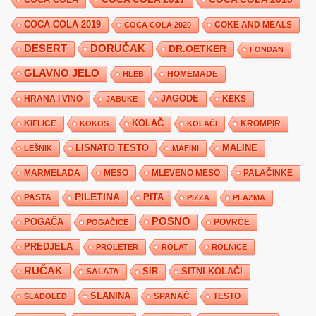
COCA COLA 2019
COKE AND MEALS
COCA COLA 2020
DESERT
DORUČAK
DR.OETKER
FONDAN
GLAVNO JELO
HLEB
HOMEMADE
JAGODE
HRANA I VINO
KEKS
JABUKE
KIFLICE
KOLAČ
KROMPIR
KOKOS
KOLAČI
LISNATO TESTO
MALINE
LEŠNIK
MAFINI
MARMELADA
MESO
MLEVENO MESO
PALAČINKE
PILETINA
PITA
PASTA
PIZZA
PLAZMA
POSNO
POGAČA
POVRĆE
POGAČICE
PREDJELA
PROLETER
ROLAT
ROLNICE
RUČAK
SIR
SITNI KOLAČI
SALATA
SLANINA
SPANAĆ
TESTO
SLADOLED