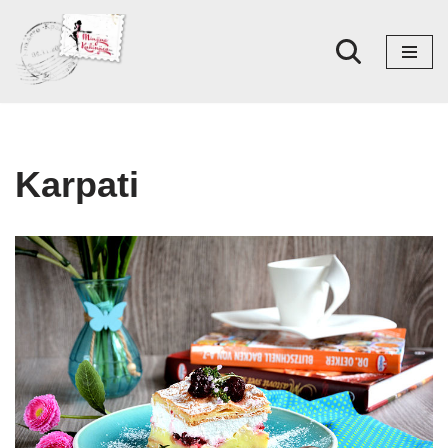
Skoči
na
sadržaj
Karpati