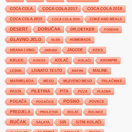
COCA COLA 2017
COCA COLA
COCA COLA 2018
COCA COLA 2019
COKE AND MEALS
COCA COLA 2020
DESERT
DORUČAK
DR.OETKER
FONDAN
GLAVNO JELO
HLEB
HOMEMADE
JAGODE
HRANA I VINO
KEKS
JABUKE
KIFLICE
KOLAČ
KROMPIR
KOKOS
KOLAČI
LISNATO TESTO
MALINE
LEŠNIK
MAFINI
MARMELADA
MESO
MLEVENO MESO
PALAČINKE
PILETINA
PITA
PASTA
PIZZA
PLAZMA
POSNO
POGAČA
POVRĆE
POGAČICE
PREDJELA
PROLETER
ROLAT
ROLNICE
RUČAK
SIR
SITNI KOLAČI
SALATA