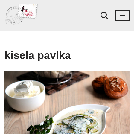
Skoči
na
sadržaj
kisela pavlka