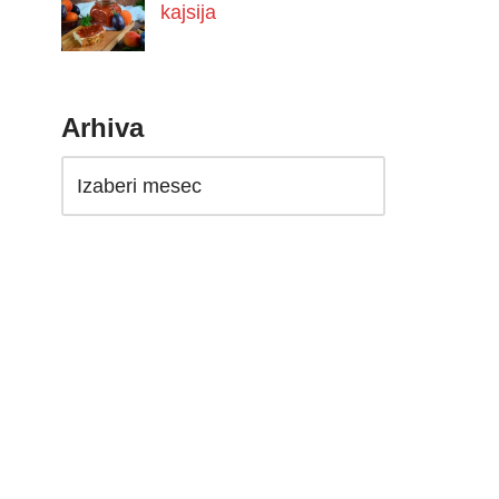
kajsija
Arhiva