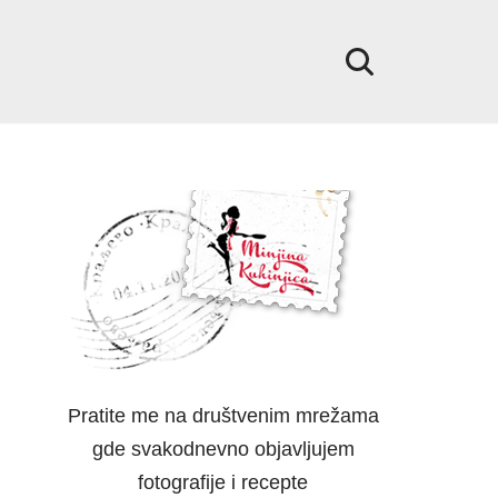
Pratite me na društvenim mrežama
gde svakodnevno objavljujem
fotografije i recepte