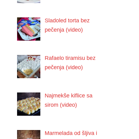
Sladoled torta bez
pečenja (video)
Rafaelo tiramisu bez
pečenja (video)
Najmekše kiflice sa
sirom (video)
Marmelada od šljiva i