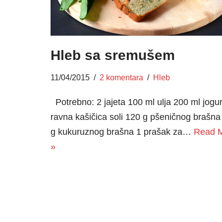
Hleb sa sremušem
11/04/2015
2 komentara
Hleb
Potrebno: 2 jajeta 100 ml ulja 200 ml jogur
ravna kašičica soli 120 g pšeničnog brašna
g kukuruznog brašna 1 prašak za…
Read 
»