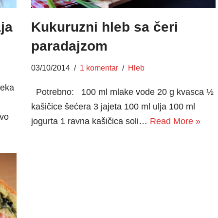
ja
Kukuruzni hleb sa čeri
paradajzom
03/10/2014
1 komentar
Hleb
leka
Potrebno: 100 ml mlake vode 20 g kvasca ½
kašičice šećera 3 jajeta 100 ml ulja 100 ml
ivo
jogurta 1 ravna kašičica soli…
Read More »