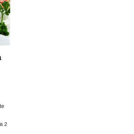
a
te
a 2