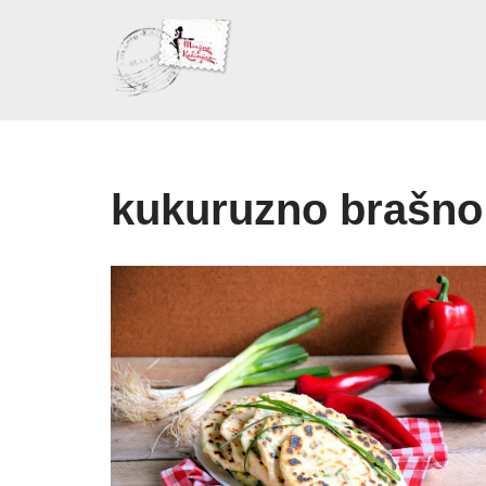
Skoči
na
sadržaj
kukuruzno brašno