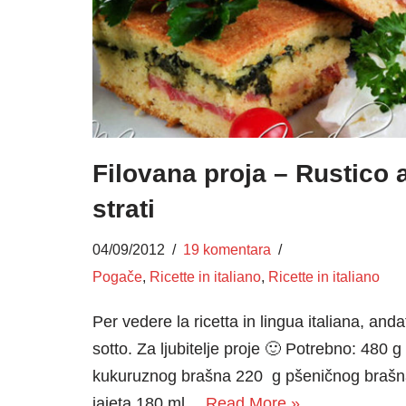
Filovana proja – Rustico 
strati
04/09/2012
19 komentara
Pogače
,
Ricette in italiano
,
Ricette in italiano
Per vedere la ricetta in lingua italiana, anda
sotto. Za ljubitelje proje 🙂 Potrebno: 480 g
kukuruznog brašna 220 g pšeničnog brašn
jajeta 180 ml…
Read More »