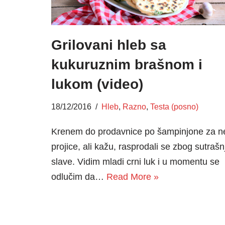
Grilovani hleb sa
kukuruznim brašnom i
lukom (video)
18/12/2016
Hleb
,
Razno
,
Testa (posno)
Krenem do prodavnice po šampinjone za n
projice, ali kažu, rasprodali se zbog sutrašn
slave. Vidim mladi crni luk i u momentu se
odlučim da…
Read More »