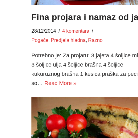
Fina projara i namaz od ja
28/12/2014
4 komentara
Pogače
,
Predjela hladna
,
Razno
Potrebno je: Za projaru: 3 jajeta 4 šoljice m
3 šoljice ulja 4 šoljice brašna 4 šoljice
kukuruznog brašna 1 kesica praška za pec
so…
Read More »