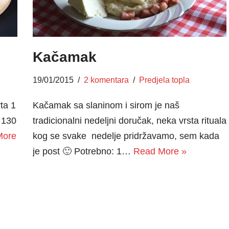
Kačamak
19/01/2015
2 komentara
Predjela topla
ta 1
Kačamak sa slaninom i sirom je naš
 130
tradicionalni nedeljni doručak, neka vrsta rituala
More
kog se svake nedelje pridržavamo, sem kada
je post 🙂 Potrebno: 1…
Read More »