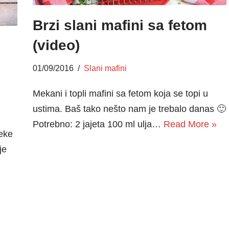
Brzi slani mafini sa fetom
(video)
01/09/2016
Slani mafini
Mekani i topli mafini sa fetom koja se topi u
ustima. Baš tako nešto nam je trebalo danas 🙂
Potrebno: 2 jajeta 100 ml ulja…
Read More »
eke
je