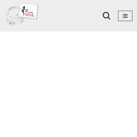
Skoči
na
sadržaj