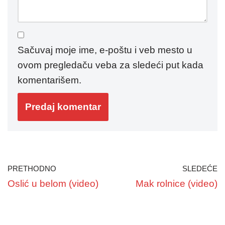
Sačuvaj moje ime, e-poštu i veb mesto u
ovom pregledaču veba za sledeći put kada
komentarišem.
PRETHODNO
SLEDEĆE
Oslić u belom (video)
Mak rolnice (video)