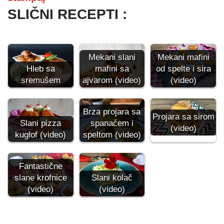
SLIČNI RECEPTI :
Mekani slani
Mekani mafini
mafini sa
Hleb sa
od spelte i sira
ajvarom (video)
sremušem
(video)
Brza projara sa
Projara sa sirom
Slani pizza
spanaćem i
(video)
kuglof (video)
speltom (video)
Fantastične
slane krofnice
Slani kolač
(video)
(video)