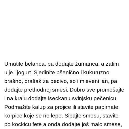
Umutite belanca, pa dodajte žumanca, a zatim
ulje i jogurt. Sjedinite pšenično i kukuruzno
brašno, prašak za pecivo, so i mleveni lan, pa
dodajte prethodnoj smesi. Dobro sve promešajte
i na kraju dodajte iseckanu svinjsku pečenicu.
Podmažite kalup za projice ili stavite papirnate
korpice koje se ne lepe. Sipajte smesu, stavite
po kockicu fete a onda dodajte još malo smese,