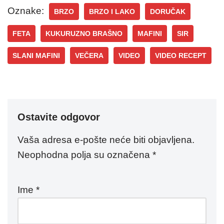
Oznake:
BRZO
BRZO I LAKO
DORUČAK
FETA
KUKURUZNO BRAŠNO
MAFINI
SIR
SLANI MAFINI
VEČERA
VIDEO
VIDEO RECEPT
Ostavite odgovor
Vaša adresa e-pošte neće biti objavljena.
Neophodna polja su označena
*
Ime
*