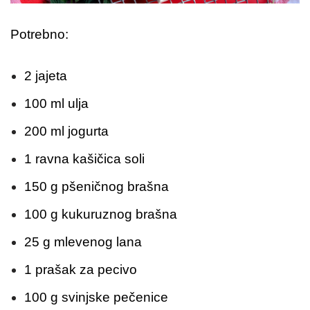
Potrebno:
2 jajeta
100 ml ulja
200 ml jogurta
1 ravna kašičica soli
150 g pšeničnog brašna
100 g kukuruznog brašna
25 g mlevenog lana
1 prašak za pecivo
100 g svinjske pečenice