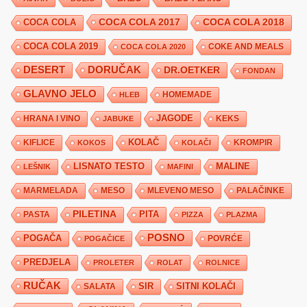
COCA COLA 2017
COCA COLA
COCA COLA 2018
COCA COLA 2019
COKE AND MEALS
COCA COLA 2020
DESERT
DORUČAK
DR.OETKER
FONDAN
GLAVNO JELO
HLEB
HOMEMADE
JAGODE
HRANA I VINO
KEKS
JABUKE
KIFLICE
KOLAČ
KROMPIR
KOKOS
KOLAČI
LISNATO TESTO
MALINE
LEŠNIK
MAFINI
MARMELADA
MESO
MLEVENO MESO
PALAČINKE
PILETINA
PITA
PASTA
PIZZA
PLAZMA
POSNO
POGAČA
POVRĆE
POGAČICE
PREDJELA
PROLETER
ROLAT
ROLNICE
RUČAK
SIR
SITNI KOLAČI
SALATA