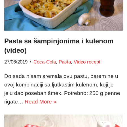
Pasta sa šampinjonima i kulenom
(video)
27/06/2019
Coca-Cola
,
Pasta
,
Video recepti
Do sada nisam sremala ovu pastu, barem ne u
ovoj kombinaciji sa ljutkastim kulenom, koji je
jelu dao poseban šmek. Potrebno: 250 g penne
rigate…
Read More »