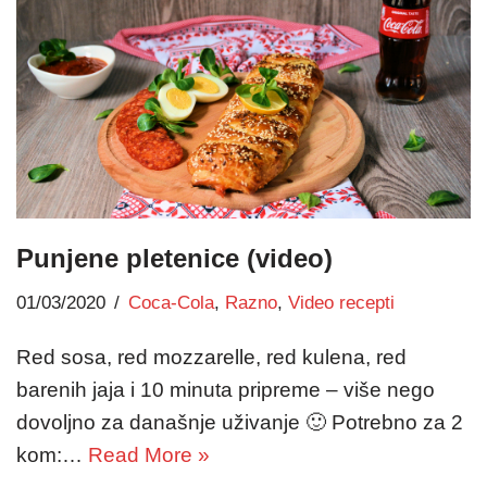
Punjene pletenice (video)
01/03/2020
Coca-Cola
,
Razno
,
Video recepti
Red sosa, red mozzarelle, red kulena, red
barenih jaja i 10 minuta pripreme – više nego
dovoljno za današnje uživanje 🙂 Potrebno za 2
kom:…
Read More »