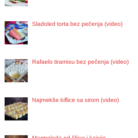
Sladoled torta bez pečenja (video)
Rafaelo tiramisu bez pečenja (video)
Najmekše kiflice sa sirom (video)
Marmelada od šljiva i kajsija