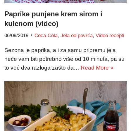
Paprike punjene krem sirom i
kulenom (video)
06/09/2019
Coca-Cola
,
Jela od povrća
,
Video recepti
Sezona je paprika, a i za samu pripremu jela
neće vam biti potrebno više od 10 minuta, pa su
to već dva razloga zašto da…
Read More »