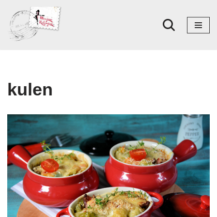
Skoči
na
sadržaj
kulen