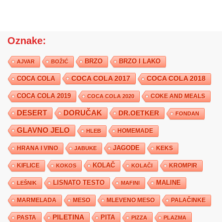
Oznake:
BRZO
BRZO I LAKO
AJVAR
BOŽIĆ
COCA COLA 2017
COCA COLA
COCA COLA 2018
COCA COLA 2019
COKE AND MEALS
COCA COLA 2020
DESERT
DORUČAK
DR.OETKER
FONDAN
GLAVNO JELO
HLEB
HOMEMADE
JAGODE
HRANA I VINO
KEKS
JABUKE
KIFLICE
KOLAČ
KROMPIR
KOKOS
KOLAČI
LISNATO TESTO
MALINE
LEŠNIK
MAFINI
MARMELADA
MESO
MLEVENO MESO
PALAČINKE
PILETINA
PITA
PASTA
PIZZA
PLAZMA