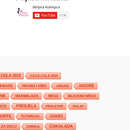
 COLA 2019
COCA COLA 2020
JAGODE
HRANA I VINO
EMADE
JABUKE
INE
MARMELADA
MESO
MLEVENO MESO
PREDJELA
RĆE
PROLETER
ROLAT
TORTE
USKRS
TUTORIJAL
ČOKOLADA
ZA DECU
ZIMNICA