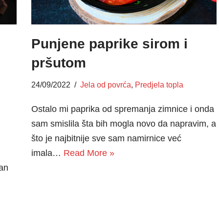
Punjene paprike sirom i
pršutom
24/09/2022
Jela od povrća
,
Predjela topla
Ostalo mi paprika od spremanja zimnice i onda
sam smislila šta bih mogla novo da napravim, a
što je najbitnije sve sam namirnice već
imala…
Read More »
dan