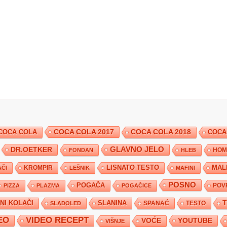
COCA COLA 2017
COCA COLA
COCA COLA 2018
COCA
DR.OETKER
GLAVNO JELO
FONDAN
HLEB
HOM
KROMPIR
LISNATO TESTO
MAL
ČI
LEŠNIK
MAFINI
POSNO
POGAČA
POV
PIZZA
PLAZMA
POGAČICE
TNI KOLAČI
SLANINA
SPANAĆ
TESTO
SLADOLED
EO
VIDEO RECEPT
YOUTUBE
VOĆE
VIŠNJE