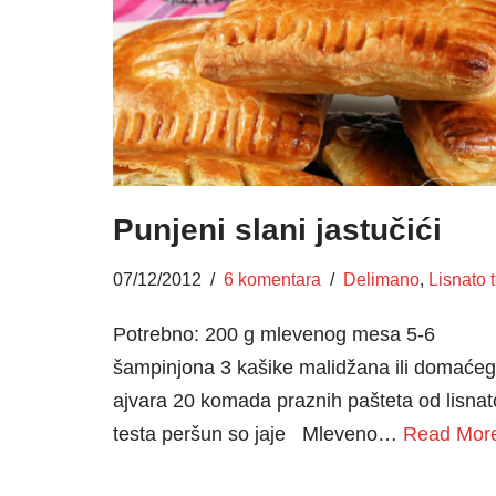
Punjeni slani jastučići
07/12/2012
6 komentara
Delimano
,
Lisnato 
Potrebno: 200 g mlevenog mesa 5-6
šampinjona 3 kašike malidžana ili domaćeg
ajvara 20 komada praznih pašteta od lisna
testa peršun so jaje Mleveno…
Read Mor