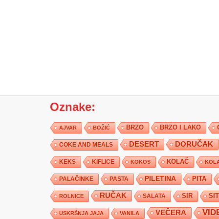
Oznake:
BRZO
BRZO I LAKO
AJVAR
BOŽIĆ
DESERT
DORUČAK
COKE AND MEALS
KEKS
KIFLICE
KOLAČ
KOKOS
KOLA
PILETINA
PITA
PALAČINKE
PASTA
RUČAK
SIR
SI
SALATA
ROLNICE
VID
VEČERA
USKRŠNJA JAJA
VANILA