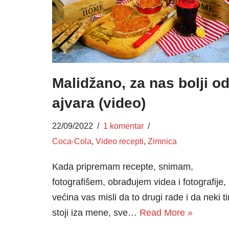
Malidžano, za nas bolji o
ajvara (video)
22/09/2022
1 komentar
Coca-Cola
,
Video recepti
,
Zimnica
Kada pripremam recepte, snimam,
fotografišem, obrađujem videa i fotografije,
većina vas misli da to drugi rade i da neki t
stoji iza mene, sve…
Read More »