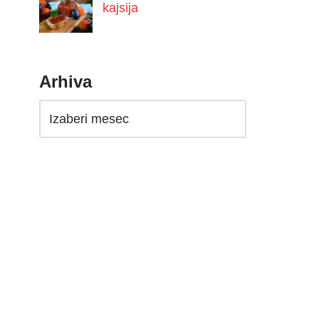
kajsija
Arhiva