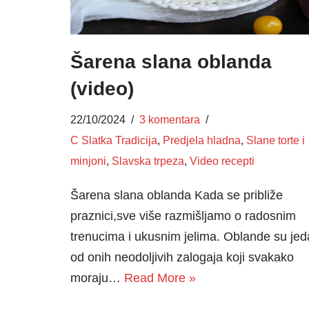
Šarena slana oblanda
(video)
22/10/2024
3 komentara
C Slatka Tradicija
,
Predjela hladna
,
Slane torte i
minjoni
,
Slavska trpeza
,
Video recepti
Šarena slana oblanda Kada se približe
praznici,sve više razmišljamo o radosnim
trenucima i ukusnim jelima. Oblande su je
od onih neodoljivih zalogaja koji svakako
moraju…
Read More »