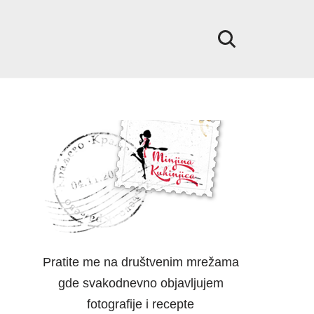
Pratite me na društvenim mrežama
gde svakodnevno objavljujem
fotografije i recepte