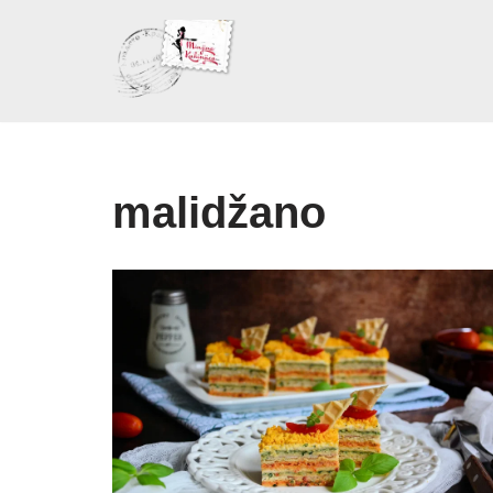
Skoči
na
sadržaj
malidžano