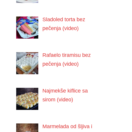
Sladoled torta bez
pečenja (video)
Rafaelo tiramisu bez
pečenja (video)
Najmekše kiflice sa
sirom (video)
Marmelada od šljiva i