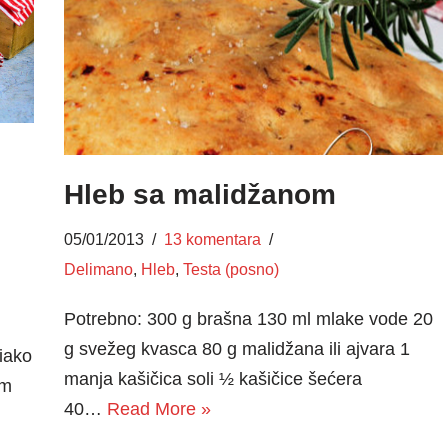
d
Hleb sa malidžanom
05/01/2013
13 komentara
Delimano
,
Hleb
,
Testa (posno)
Potrebno: 300 g brašna 130 ml mlake vode 20
g svežeg kvasca 80 g malidžana ili ajvara 1
 iako
manja kašičica soli ½ kašičice šećera
im
40…
Read More »