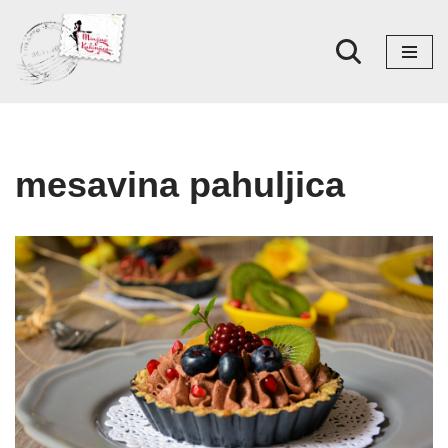
Skoči
na
sadržaj
mesavina pahuljica