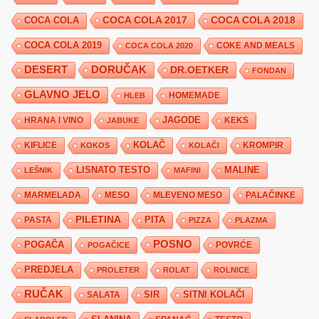
COCA COLA 2017
COCA COLA
COCA COLA 2018
COCA COLA 2019
COKE AND MEALS
COCA COLA 2020
DESERT
DORUČAK
DR.OETKER
FONDAN
GLAVNO JELO
HLEB
HOMEMADE
JAGODE
HRANA I VINO
KEKS
JABUKE
KIFLICE
KOLAČ
KROMPIR
KOKOS
KOLAČI
LISNATO TESTO
MALINE
LEŠNIK
MAFINI
MARMELADA
MESO
MLEVENO MESO
PALAČINKE
PILETINA
PITA
PASTA
PIZZA
PLAZMA
POSNO
POGAČA
POVRĆE
POGAČICE
PREDJELA
PROLETER
ROLAT
ROLNICE
RUČAK
SIR
SITNI KOLAČI
SALATA