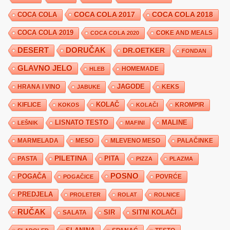
COCA COLA 2017
COCA COLA
COCA COLA 2018
COCA COLA 2019
COKE AND MEALS
COCA COLA 2020
DESERT
DORUČAK
DR.OETKER
FONDAN
GLAVNO JELO
HLEB
HOMEMADE
JAGODE
HRANA I VINO
KEKS
JABUKE
KIFLICE
KOLAČ
KROMPIR
KOKOS
KOLAČI
LISNATO TESTO
MALINE
LEŠNIK
MAFINI
MARMELADA
MESO
MLEVENO MESO
PALAČINKE
PILETINA
PITA
PASTA
PIZZA
PLAZMA
POSNO
POGAČA
POVRĆE
POGAČICE
PREDJELA
PROLETER
ROLAT
ROLNICE
RUČAK
SIR
SITNI KOLAČI
SALATA