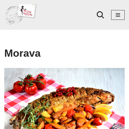
Skoči
na
sadržaj
Morava