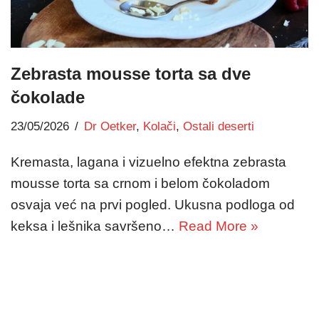
Zebrasta mousse torta sa dve
čokolade
23/05/2026
Dr Oetker
,
Kolači
,
Ostali deserti
Kremasta, lagana i vizuelno efektna zebrasta
mousse torta sa crnom i belom čokoladom
osvaja već na prvi pogled. Ukusna podloga od
keksa i lešnika savršeno…
Read More »