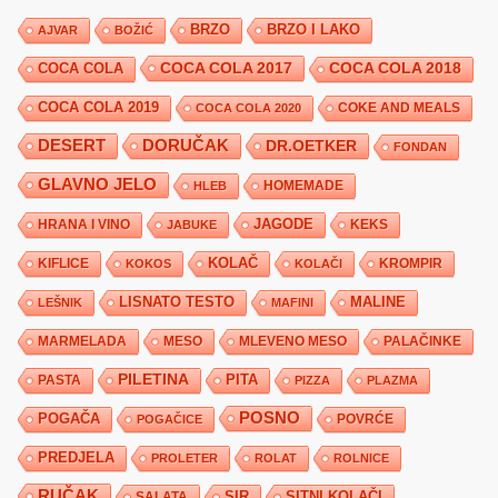
BRZO
BRZO I LAKO
AJVAR
BOŽIĆ
COCA COLA 2017
COCA COLA
COCA COLA 2018
COCA COLA 2019
COKE AND MEALS
COCA COLA 2020
DESERT
DORUČAK
DR.OETKER
FONDAN
GLAVNO JELO
HLEB
HOMEMADE
JAGODE
HRANA I VINO
KEKS
JABUKE
KIFLICE
KOLAČ
KROMPIR
KOKOS
KOLAČI
LISNATO TESTO
MALINE
LEŠNIK
MAFINI
MARMELADA
MESO
MLEVENO MESO
PALAČINKE
PILETINA
PITA
PASTA
PIZZA
PLAZMA
POSNO
POGAČA
POVRĆE
POGAČICE
PREDJELA
PROLETER
ROLAT
ROLNICE
RUČAK
SIR
SITNI KOLAČI
SALATA