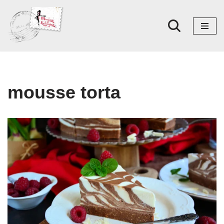
Skoči
na
sadržaj
mousse torta