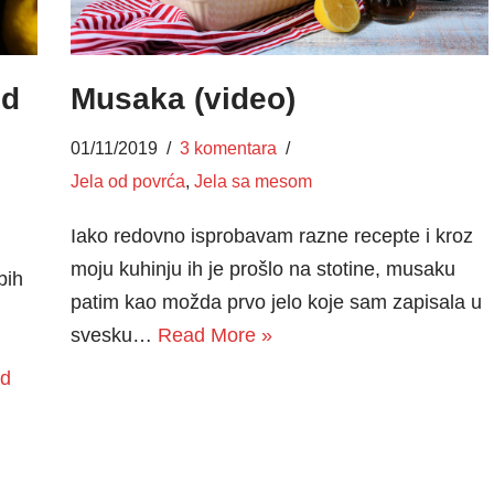
ed
Musaka (video)
01/11/2019
3 komentara
Jela od povrća
,
Jela sa mesom
Iako redovno isprobavam razne recepte i kroz
moju kuhinju ih je prošlo na stotine, musaku
bih
patim kao možda prvo jelo koje sam zapisala u
svesku…
Read More »
d