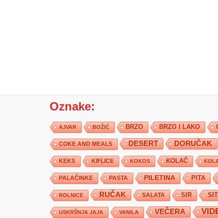
Oznake:
BRZO
BRZO I LAKO
AJVAR
BOŽIĆ
DESERT
DORUČAK
COKE AND MEALS
KEKS
KIFLICE
KOLAČ
KOKOS
KOLA
PILETINA
PITA
PALAČINKE
PASTA
RUČAK
SIR
SI
SALATA
ROLNICE
VID
VEČERA
USKRŠNJA JAJA
VANILA