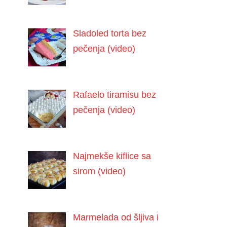
Sladoled torta bez
pečenja (video)
Rafaelo tiramisu bez
pečenja (video)
Najmekše kiflice sa
sirom (video)
Marmelada od šljiva i