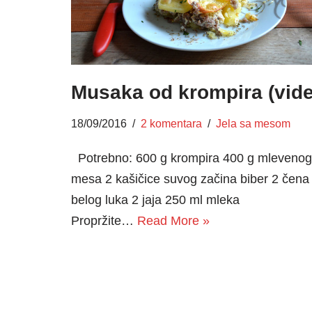
Musaka od krompira (vid
18/09/2016
2 komentara
Jela sa mesom
Potrebno: 600 g krompira 400 g mlevenog
mesa 2 kašičice suvog začina biber 2 čena
belog luka 2 jaja 250 ml mleka
Propržite…
Read More »