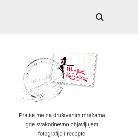
Pratite me na društvenim mrežama
gde svakodnevno objavljujem
fotografije i recepte