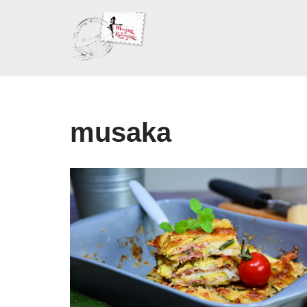
Skoči
na
sadržaj
musaka