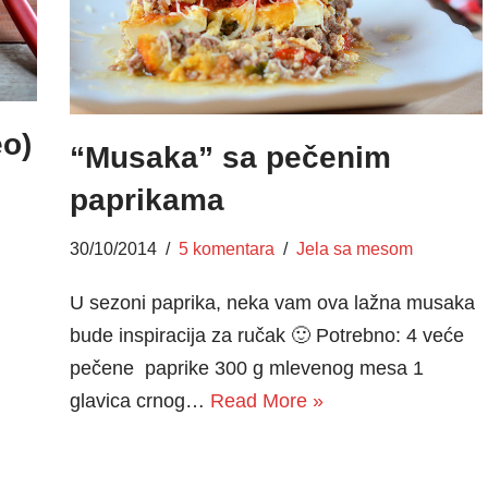
eo)
“Musaka” sa pečenim
paprikama
30/10/2014
5 komentara
Jela sa mesom
U sezoni paprika, neka vam ova lažna musaka
bude inspiracija za ručak 🙂 Potrebno: 4 veće
pečene paprike 300 g mlevenog mesa 1
glavica crnog…
Read More »