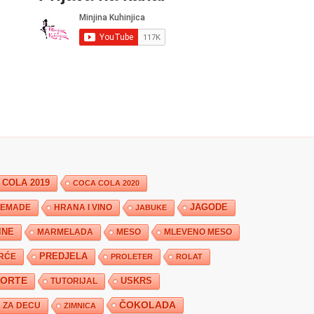
 COLA 2019
COCA COLA 2020
JAGODE
HRANA I VINO
EMADE
JABUKE
INE
MARMELADA
MESO
MLEVENO MESO
PREDJELA
RĆE
PROLETER
ROLAT
TORTE
USKRS
TUTORIJAL
ČOKOLADA
ZA DECU
ZIMNICA