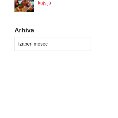
kajsija
Arhiva