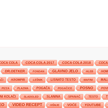
COCA COLA 2017
COCA COLA
COCA COLA 2018
COCA
DR.OETKER
GLAVNO JELO
FONDAN
HLEB
HOM
KROMPIR
LISNATO TESTO
MAL
ČI
LEŠNIK
MAFINI
POSNO
POGAČA
POV
PIZZA
PLAZMA
POGAČICE
TNI KOLAČI
SLANINA
SPANAĆ
TESTO
SLADOLED
EO
VIDEO RECEPT
YOUTUBE
VOĆE
VIŠNJE