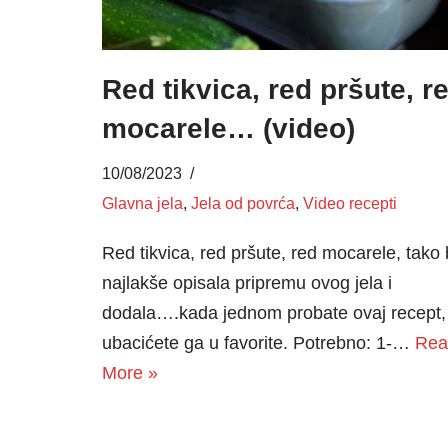
Red tikvica, red pršute, r
mocarele… (video)
10/08/2023
Glavna jela
,
Jela od povrća
,
Video recepti
Red tikvica, red pršute, red mocarele, tako 
najlakše opisala pripremu ovog jela i
dodala….kada jednom probate ovaj recept,
ubacićete ga u favorite. Potrebno: 1-…
Rea
More »