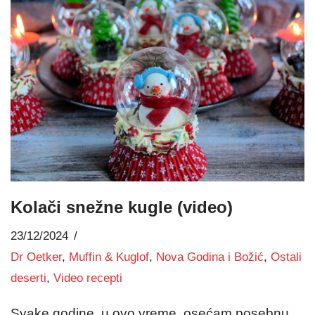
Kolači snežne kugle (video)
23/12/2024
Dr Oetker
,
Muffin & Kuglof
,
Nova Godina i Božić
,
Ostali
deserti
,
Video recepti
Svake godine, u ovo vreme, osećam posebnu