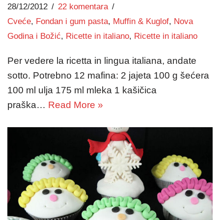
28/12/2012
22 komentara
Cveće
,
Fondan i gum pasta
,
Muffin & Kuglof
,
Nova
Godina i Božić
,
Ricette in italiano
,
Ricette in italiano
Per vedere la ricetta in lingua italiana, andate
sotto. Potrebno 12 mafina: 2 jajeta 100 g šećera
100 ml ulja 175 ml mleka 1 kašičica
praška…
Read More »