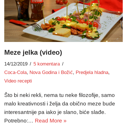
Meze jelka (video)
14/12/2019
5 komentara
Coca-Cola
,
Nova Godina i Božić
,
Predjela hladna
,
Video recepti
Što bi neki rekli, nema tu neke filozofije, samo
malo kreativnosti i želja da obično meze bude
interesantnije pa iako je slano, biće slađe.
Potrebno:…
Read More »