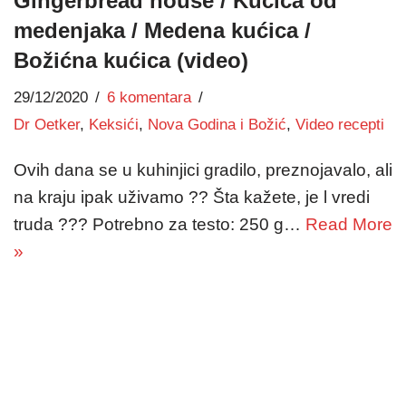
Gingerbread house / Kućica od
medenjaka / Medena kućica /
Božićna kućica (video)
29/12/2020
6 komentara
Dr Oetker
,
Keksići
,
Nova Godina i Božić
,
Video recepti
Ovih dana se u kuhinjici gradilo, preznojavalo, ali
na kraju ipak uživamo ?? Šta kažete, je l vredi
truda ??? Potrebno za testo: 250 g…
Read More
»