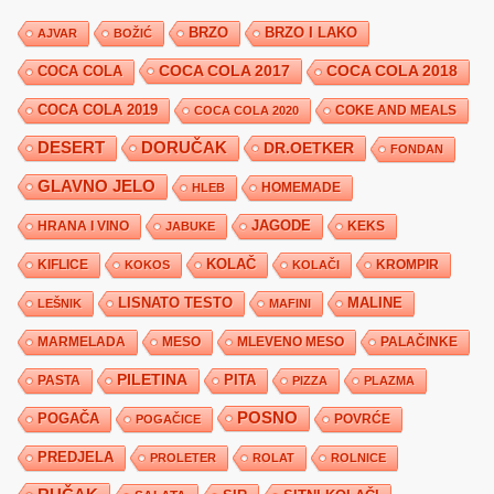
BRZO
BRZO I LAKO
AJVAR
BOŽIĆ
COCA COLA 2017
COCA COLA
COCA COLA 2018
COCA COLA 2019
COKE AND MEALS
COCA COLA 2020
DESERT
DORUČAK
DR.OETKER
FONDAN
GLAVNO JELO
HLEB
HOMEMADE
JAGODE
HRANA I VINO
KEKS
JABUKE
KIFLICE
KOLAČ
KROMPIR
KOKOS
KOLAČI
LISNATO TESTO
MALINE
LEŠNIK
MAFINI
MARMELADA
MESO
MLEVENO MESO
PALAČINKE
PILETINA
PITA
PASTA
PIZZA
PLAZMA
POSNO
POGAČA
POVRĆE
POGAČICE
PREDJELA
PROLETER
ROLAT
ROLNICE