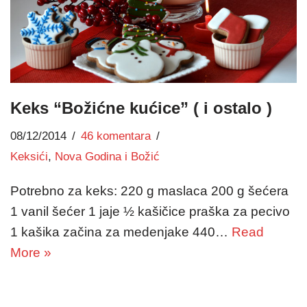
Keks “Božićne kućice” ( i ostalo )
08/12/2014
46 komentara
Keksići
,
Nova Godina i Božić
Potrebno za keks: 220 g maslaca 200 g šećera
1 vanil šećer 1 jaje ½ kašičice praška za pecivo
1 kašika začina za medenjake 440…
Read
More »