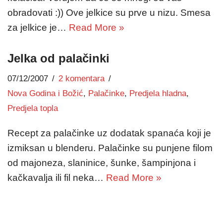
obradovati :)) Ove jelkice su prve u nizu. Smesa
za jelkice je…
Read More »
Jelka od palačinki
07/12/2007
2 komentara
Nova Godina i Božić
,
Palačinke
,
Predjela hladna
,
Predjela topla
Recept za palačinke uz dodatak spanaća koji je
izmiksan u blenderu. Palačinke su punjene filom
od majoneza, slaninice, šunke, šampinjona i
kačkavalja ili fil neka…
Read More »