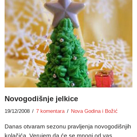
Novogodišnje jelkice
19/12/2008
7 komentara
Nova Godina i Božić
Danas otvaram sezonu pravljenja novogodišnjih
kolačića. Verujem da će se mnogi od vas