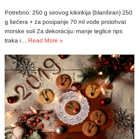
Potrebno: 250 g sirovog kikirikija (blanširan) 250
g šećera + za posipanje 70 ml vode prstohvat
morske soli Za dekoraciju: manje teglice rips
traka i…
Read More »