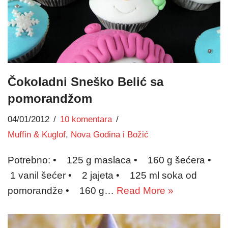
Čokoladni Sneško Belić sa
pomorandžom
04/01/2012
10 komentara
Muffin & Kuglof
,
Nova Godina i Božić
Potrebno: • 125 g maslaca • 160 g šećera •
1 vanil šećer • 2 jajeta • 125 ml soka od
pomorandže • 160 g…
Read More »