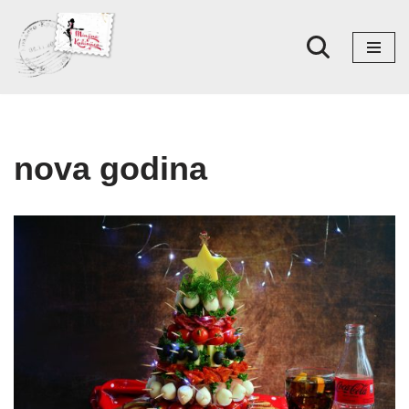
Skoči
na
sadržaj
nova godina