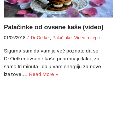
Palačinke od ovsene kaše (video)
01/06/2018
Dr Oetker
,
Palačinke
,
Video recepti
Sigurna sam da vam je već poznato da se
Dr.Oetker ovsene kaše pripremaju lako, za
samo tri minuta i daju vam energiju za nove
izazove.…
Read More »