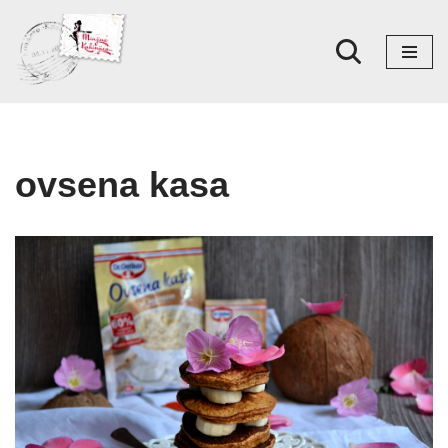
Skoči
na
sadržaj
ovsena kasa