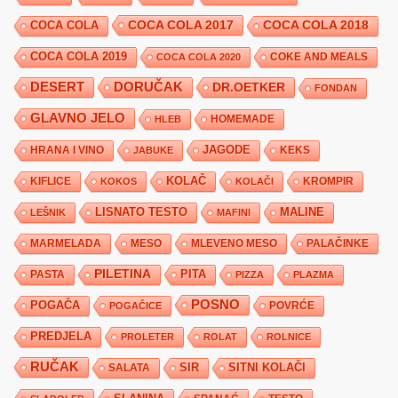
COCA COLA 2017
COCA COLA
COCA COLA 2018
COCA COLA 2019
COKE AND MEALS
COCA COLA 2020
DESERT
DORUČAK
DR.OETKER
FONDAN
GLAVNO JELO
HLEB
HOMEMADE
JAGODE
HRANA I VINO
KEKS
JABUKE
KIFLICE
KOLAČ
KROMPIR
KOKOS
KOLAČI
LISNATO TESTO
MALINE
LEŠNIK
MAFINI
MARMELADA
MESO
MLEVENO MESO
PALAČINKE
PILETINA
PITA
PASTA
PIZZA
PLAZMA
POSNO
POGAČA
POVRĆE
POGAČICE
PREDJELA
PROLETER
ROLAT
ROLNICE
RUČAK
SIR
SITNI KOLAČI
SALATA