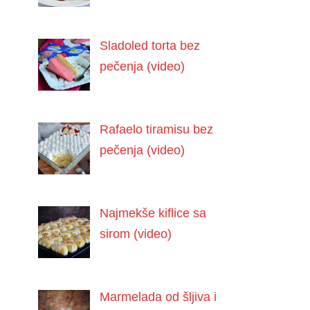
Sladoled torta bez
pečenja (video)
Rafaelo tiramisu bez
pečenja (video)
Najmekše kiflice sa
sirom (video)
Marmelada od šljiva i