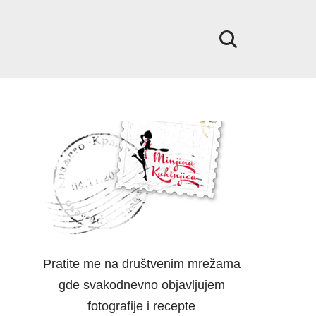
Pratite me na društvenim mrežama
gde svakodnevno objavljujem
fotografije i recepte