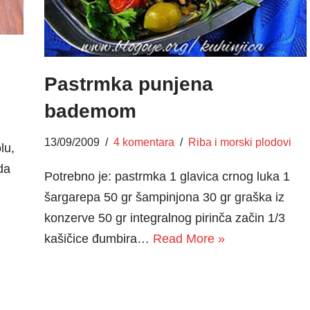
Pastrmka punjena
bademom
13/09/2009
4 komentara
Riba i morski plodovi
lu,
da
Potrebno je: pastrmka 1 glavica crnog luka 1
šargarepa 50 gr šampinjona 30 gr graška iz
konzerve 50 gr integralnog pirinča začin 1/3
kašičice đumbira…
Read More »