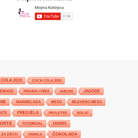
 COLA 2019
COCA COLA 2020
JAGODE
HRANA I VINO
EMADE
JABUKE
INE
MARMELADA
MESO
MLEVENO MESO
PREDJELA
RĆE
PROLETER
ROLAT
TORTE
USKRS
TUTORIJAL
ČOKOLADA
ZA DECU
ZIMNICA