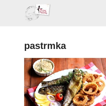
Skoči
na
sadržaj
pastrmka