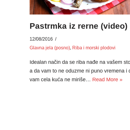
Pastrmka iz rerne (video)
12/08/2016
Glavna jela (posno)
,
Riba i morski plodovi
Idealan način da se riba nađe na vašem sto
a da vam to ne oduzme ni puno vremena i 
vam cela kuća ne miriše…
Read More »