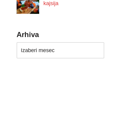
kajsija
Arhiva