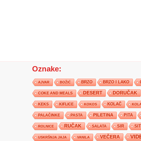
Oznake:
BRZO
BRZO I LAKO
AJVAR
BOŽIĆ
DESERT
DORUČAK
COKE AND MEALS
KEKS
KIFLICE
KOLAČ
KOKOS
KOLA
PILETINA
PITA
PALAČINKE
PASTA
RUČAK
SIR
SI
SALATA
ROLNICE
VID
VEČERA
USKRŠNJA JAJA
VANILA