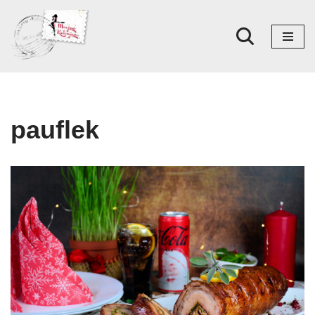
Skoči
na
sadržaj
pauflek