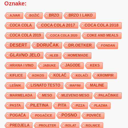
Oznake:
BRZO
BRZO I LAKO
AJVAR
BOŽIĆ
COCA COLA 2017
COCA COLA
COCA COLA 2018
COCA COLA 2019
COKE AND MEALS
COCA COLA 2020
DESERT
DORUČAK
DR.OETKER
FONDAN
GLAVNO JELO
HLEB
HOMEMADE
JAGODE
HRANA I VINO
KEKS
JABUKE
KIFLICE
KOLAČ
KROMPIR
KOKOS
KOLAČI
LISNATO TESTO
MALINE
LEŠNIK
MAFINI
MARMELADA
MESO
MLEVENO MESO
PALAČINKE
PILETINA
PITA
PASTA
PIZZA
PLAZMA
POSNO
POGAČA
POVRĆE
POGAČICE
PREDJELA
PROLETER
ROLAT
ROLNICE