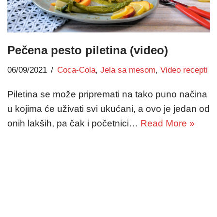
Pečena pesto piletina (video)
06/09/2021
Coca-Cola
,
Jela sa mesom
,
Video recepti
Piletina se može pripremati na tako puno načina
u kojima će uživati svi ukućani, a ovo je jedan od
onih lakših, pa čak i početnici…
Read More »