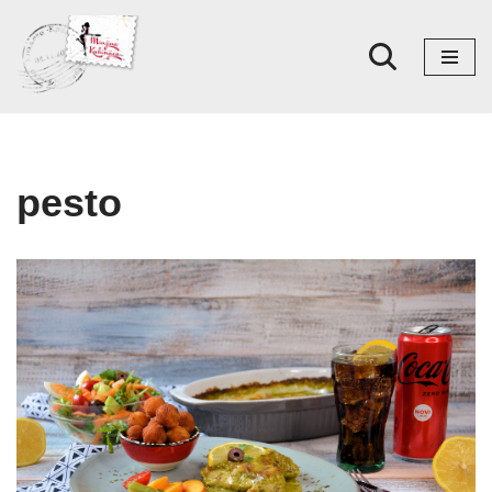
Skoči
na
sadržaj
pesto