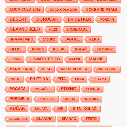
COCA COLA 2019
COKE AND MEALS
COCA COLA 2020
DESERT
DORUČAK
DR.OETKER
FONDAN
GLAVNO JELO
HLEB
HOMEMADE
JAGODE
HRANA I VINO
KEKS
JABUKE
KIFLICE
KOLAČ
KROMPIR
KOKOS
KOLAČI
LISNATO TESTO
MALINE
LEŠNIK
MAFINI
MARMELADA
MESO
MLEVENO MESO
PALAČINKE
PILETINA
PITA
PASTA
PIZZA
PLAZMA
POSNO
POGAČA
POVRĆE
POGAČICE
PREDJELA
PROLETER
ROLAT
ROLNICE
RUČAK
SIR
SITNI KOLAČI
SALATA
SLANINA
SPANAĆ
TESTO
SLADOLED