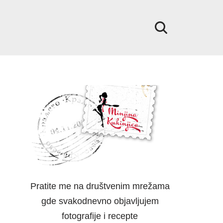
Pratite me na društvenim mrežama
gde svakodnevno objavljujem
fotografije i recepte