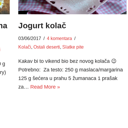
ma
Jogurt kolač
03/06/2017
4 komentara
Kolači
,
Ostali deserti
,
Slatke pite
i
Kakav bi to vikend bio bez novog kolača 😉
0 g
Potrebno: Za testo: 250 g maslaca/margarina
ry)
125 g šećera u prahu 5 žumanaca 1 prašak
za…
Read More »