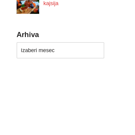
kajsija
Arhiva