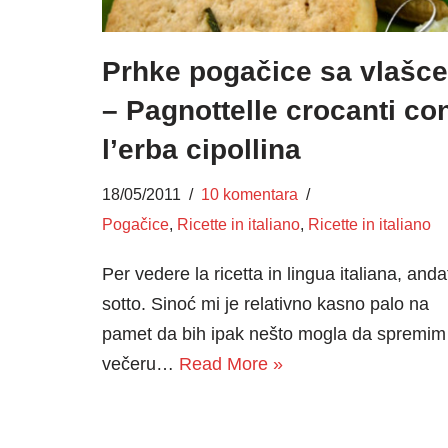
Prhke pogačice sa vlašc
– Pagnottelle crocanti co
l’erba cipollina
18/05/2011
10 komentara
Pogačice
,
Ricette in italiano
,
Ricette in italiano
Per vedere la ricetta in lingua italiana, anda
sotto. Sinoć mi je relativno kasno palo na
pamet da bih ipak nešto mogla da spremim
večeru…
Read More »