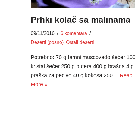
Prhki kolač sa malinama
09/11/2016
6 komentara
Deserti (posno)
,
Ostali deserti
Potrebno: 70 g tamni muscovado šećer 100
kristal šećer 250 g putera 400 g brašna 4 g
praška za pecivo 40 g kokosa 250…
Read
More »