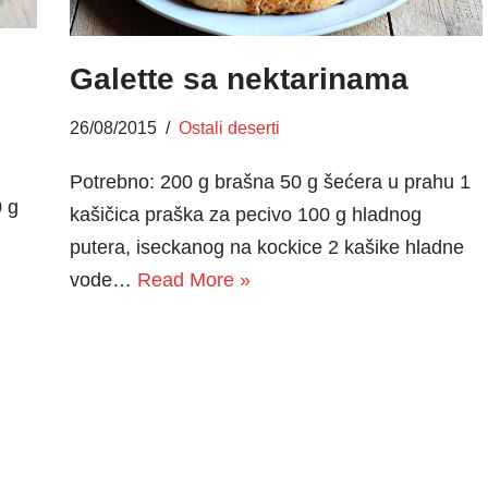
Galette sa nektarinama
26/08/2015
Ostali deserti
Potrebno: 200 g brašna 50 g šećera u prahu 1
 g
kašičica praška za pecivo 100 g hladnog
putera, iseckanog na kockice 2 kašike hladne
vode…
Read More »