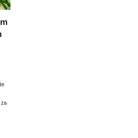
em
n
te
 za