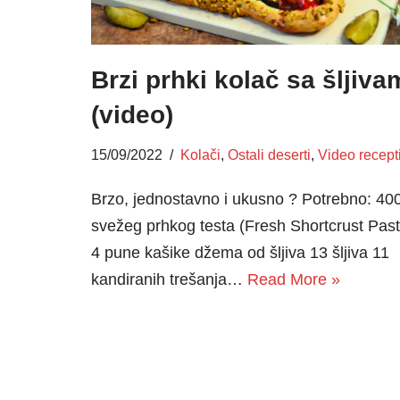
Brzi prhki kolač sa šljiva
(video)
15/09/2022
Kolači
,
Ostali deserti
,
Video recept
Brzo, jednostavno i ukusno ? Potrebno: 40
svežeg prhkog testa (Fresh Shortcrust Past
4 pune kašike džema od šljiva 13 šljiva 11
kandiranih trešanja…
Read More »