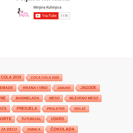
 COLA 2019
COCA COLA 2020
JAGODE
HRANA I VINO
EMADE
JABUKE
INE
MARMELADA
MESO
MLEVENO MESO
PREDJELA
RĆE
PROLETER
ROLAT
TORTE
USKRS
TUTORIJAL
ČOKOLADA
ZA DECU
ZIMNICA