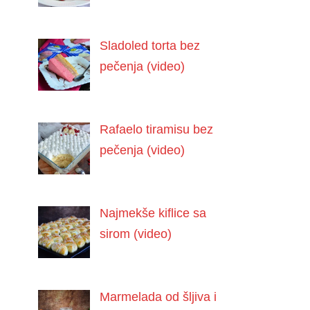
Sladoled torta bez
pečenja (video)
Rafaelo tiramisu bez
pečenja (video)
Najmekše kiflice sa
sirom (video)
Marmelada od šljiva i