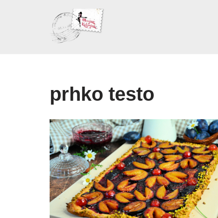
Skoči
na
sadržaj
prhko testo