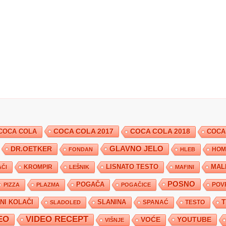
COCA COLA 2017
COCA COLA
COCA COLA 2018
COCA
DR.OETKER
GLAVNO JELO
FONDAN
HLEB
HOM
KROMPIR
LISNATO TESTO
MAL
ČI
LEŠNIK
MAFINI
POSNO
POGAČA
POV
PIZZA
PLAZMA
POGAČICE
TNI KOLAČI
SLANINA
SPANAĆ
TESTO
SLADOLED
EO
VIDEO RECEPT
YOUTUBE
VOĆE
VIŠNJE