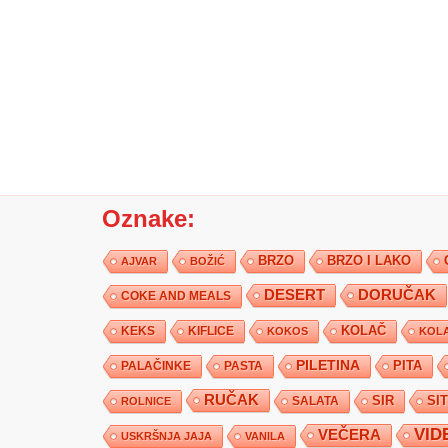
Oznake:
BRZO
BRZO I LAKO
AJVAR
BOŽIĆ
DESERT
DORUČAK
COKE AND MEALS
KEKS
KIFLICE
KOLAČ
KOKOS
KOLA
PILETINA
PITA
PALAČINKE
PASTA
RUČAK
SIR
SI
SALATA
ROLNICE
VID
VEČERA
USKRŠNJA JAJA
VANILA