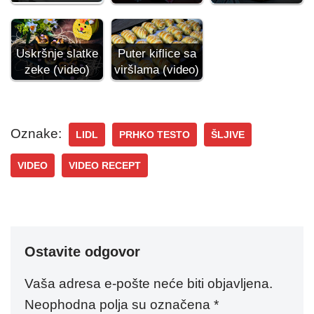
Puter kiflice sa
Uskršnje slatke
viršlama (video)
zeke (video)
Oznake:
LIDL
PRHKO TESTO
ŠLJIVE
VIDEO
VIDEO RECEPT
Ostavite odgovor
Vaša adresa e-pošte neće biti objavljena.
Neophodna polja su označena
*