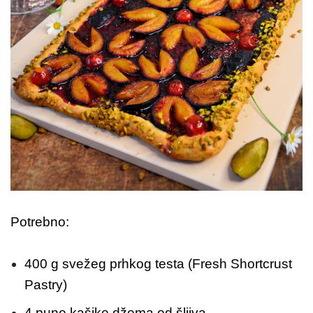
Potrebno:
400 g svežeg prhkog testa (Fresh Shortcrust
Pastry)
4 pune kašike džema od šljiva