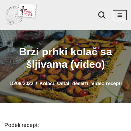
Skoči
na
sadržaj
Brzi prhki kolač sa
šljivama (video)
15/09/2022
Kolači
,
Ostali deserti
,
Video recepti
Podeli recept: