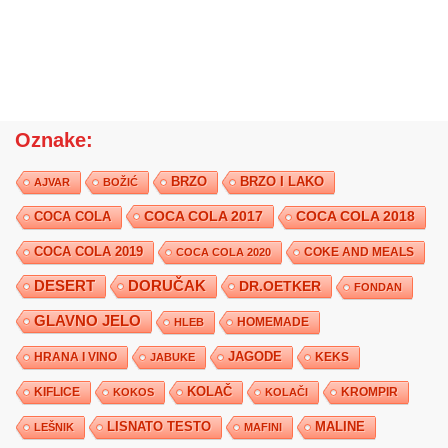
Oznake:
BRZO
BRZO I LAKO
AJVAR
BOŽIĆ
COCA COLA 2017
COCA COLA
COCA COLA 2018
COCA COLA 2019
COKE AND MEALS
COCA COLA 2020
DESERT
DORUČAK
DR.OETKER
FONDAN
GLAVNO JELO
HLEB
HOMEMADE
JAGODE
HRANA I VINO
KEKS
JABUKE
KIFLICE
KOLAČ
KROMPIR
KOKOS
KOLAČI
LISNATO TESTO
MALINE
LEŠNIK
MAFINI