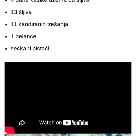
13 šljiva
11 kandiranih trešanja
1 belance
seckani pistaći