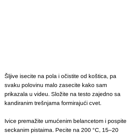
Šljive isecite na pola i očistite od koštica, pa
svaku polovinu malo zasecite kako sam
prikazala u videu. Složite na testo zajedno sa
kandiranim trešnjama formirajući cvet.
Ivice premažite umućenim belancetom i pospite
seckanim pistaima. Pecite na 200 °C, 15–20