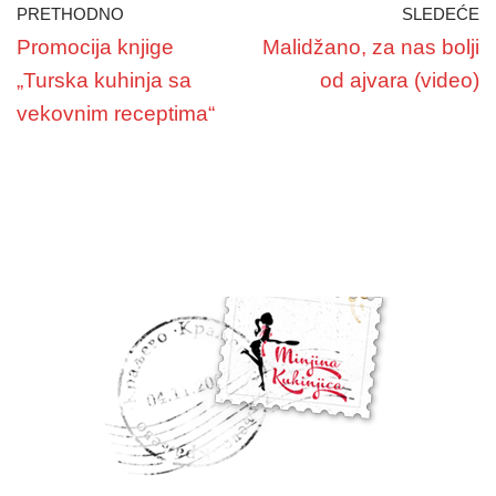
PRETHODNO
SLEDEĆE
Promocija knjige
Malidžano, za nas bolji
„Turska kuhinja sa
od ajvara (video)
vekovnim receptima“