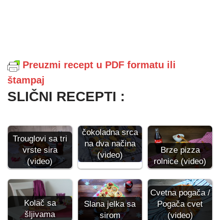
Preuzmi recept u PDF formatu ili
štampaj
SLIČNI RECEPTI :
Keksići
čokoladna srca
Trouglovi sa tri
na dva načina
vrste sira
Brze pizza
(video)
(video)
rolnice (video)
Cvetna pogača /
Kolač sa
Pogača cvet
Slana jelka sa
šljivama
(video)
sirom