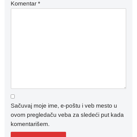
Komentar
*
Sačuvaj moje ime, e-poštu i veb mesto u
ovom pregledaču veba za sledeći put kada
komentarišem.