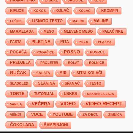
JAGODE
HRANA I VINO
KEKS
JABUKE
KIFLICE
KOLAČ
KROMPIR
KOKOS
KOLAČI
LISNATO TESTO
MALINE
LEŠNIK
MAFINI
MARMELADA
MESO
MLEVENO MESO
PALAČINKE
PILETINA
PITA
PASTA
PIZZA
PLAZMA
POSNO
POGAČA
POVRĆE
POGAČICE
PREDJELA
PROLETER
ROLAT
ROLNICE
RUČAK
SIR
SITNI KOLAČI
SALATA
SLANINA
SPANAĆ
TESTO
SLADOLED
TORTE
USKRS
TUTORIJAL
USKRŠNJA JAJA
VIDEO
VIDEO RECEPT
VEČERA
VANILA
YOUTUBE
VOĆE
ZA DECU
VIŠNJE
ZIMNICA
ČOKOLADA
ŠAMPINJONI