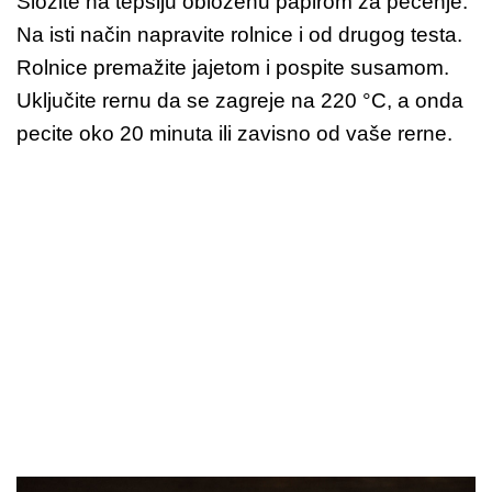
Složite na tepsiju obloženu papirom za pečenje.
Na isti način napravite rolnice i od drugog testa.
Rolnice premažite jajetom i pospite susamom.
Uključite rernu da se zagreje na 220 °C, a onda
pecite oko 20 minuta ili zavisno od vaše rerne.