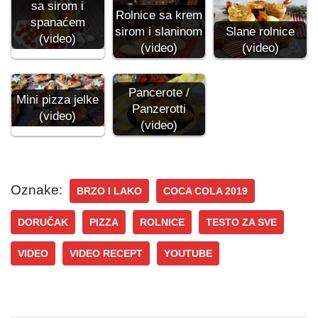
sa sirom i
Rolnice sa krem
spanaćem
sirom i slaninom
Slane rolnice
(video)
(video)
(video)
Pancerote /
Mini pizza jelke
Panzerotti
(video)
(video)
Oznake:
BRZO I LAKO
COCA COLA 2019
DORUČAK
PIZZA
ROLNICE
TESTO ZA SVE
VIDEO
VIDEO RECEPT
YOUTUBE