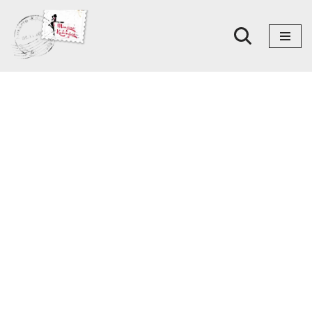
Skoči
na
sadržaj