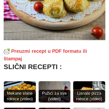
Preuzmi recept u PDF formatu ili
štampaj
SLIČNI RECEPTI :
Mekane slane
Pužići za sve
Lisnate pizza
rolnice (video)
(video)
rolnice (video)
Lisnate rolnice