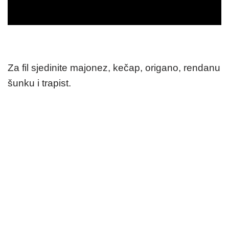
Za fil sjedinite majonez, kečap, origano, rendanu
šunku i trapist.