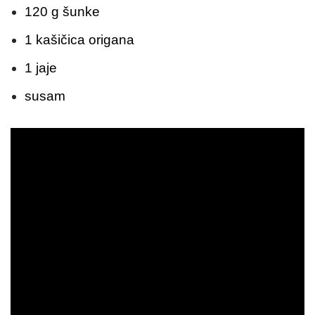
120 g šunke
1 kašičica origana
1 jaje
susam