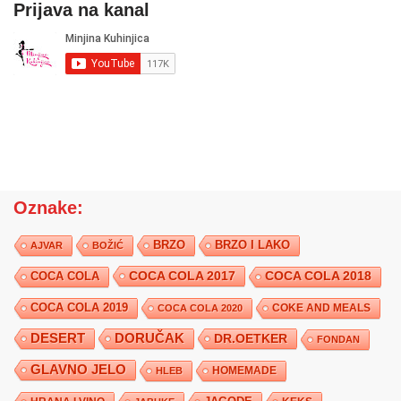
Prijava na kanal
Oznake:
BRZO
BRZO I LAKO
AJVAR
BOŽIĆ
COCA COLA 2017
COCA COLA
COCA COLA 2018
COCA COLA 2019
COKE AND MEALS
COCA COLA 2020
DESERT
DORUČAK
DR.OETKER
FONDAN
GLAVNO JELO
HLEB
HOMEMADE