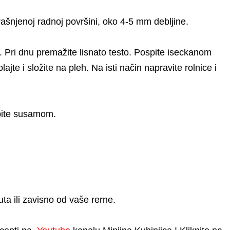
rašnjenoj radnoj površini, oko 4-5 mm debljine.
p. Pri dnu premažite lisnato testo. Pospite iseckanom
e i složite na pleh. Na isti način napravite rolnice i
pite susamom.
ta ili zavisno od vaše rerne.