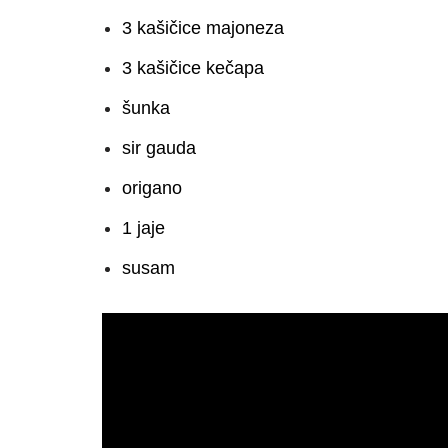
3 kašičice majoneza
3 kašičice kečapa
šunka
sir gauda
origano
1 jaje
susam