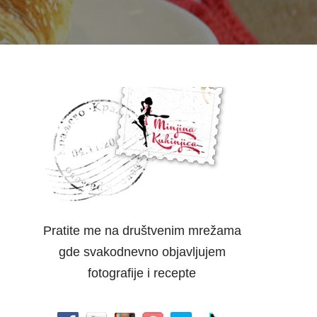
Pratite me na društvenim mrežama
gde svakodnevno objavljujem
fotografije i recepte