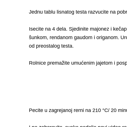
Jednu tablu lisnatog testa razvucite na pob
Isecite na 4 dela. Sjedinite majonez i keča
šunkom, rendanom gaudom i origanom. Urolajt
od preostalog testa.
Rolnice premažite umućenim jajetom i pos
Pecite u zagrejanoj rerni na 210 °C/ 20 minu