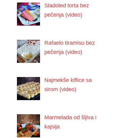
Sladoled torta bez
pečenja (video)
Rafaelo tiramisu bez
pečenja (video)
Najmekše kiflice sa
sirom (video)
Marmelada od šljiva i
kajsija