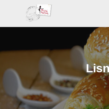
Skoči
na
sadržaj
Lisn