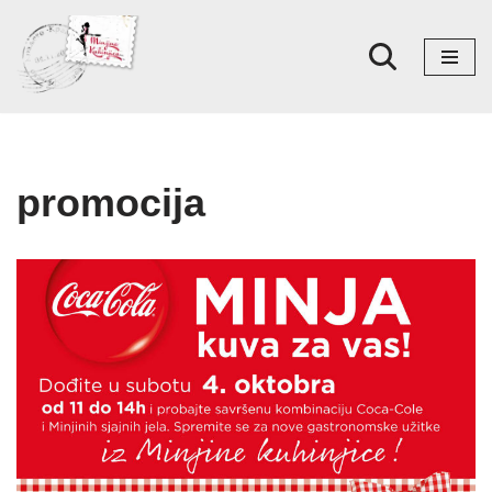
Skoči
na
sadržaj
promocija