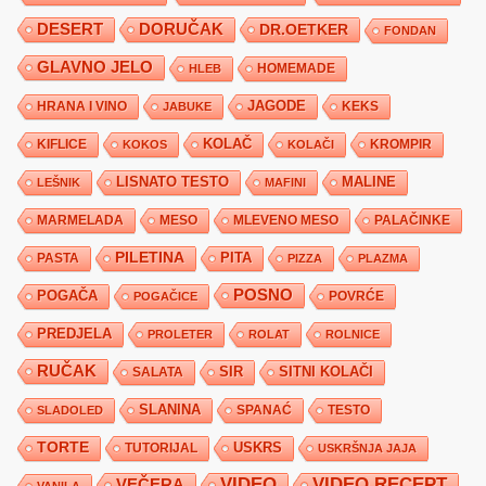
DESERT
DORUČAK
DR.OETKER
FONDAN
GLAVNO JELO
HLEB
HOMEMADE
JAGODE
HRANA I VINO
KEKS
JABUKE
KIFLICE
KOLAČ
KROMPIR
KOKOS
KOLAČI
LISNATO TESTO
MALINE
LEŠNIK
MAFINI
MARMELADA
MESO
MLEVENO MESO
PALAČINKE
PILETINA
PITA
PASTA
PIZZA
PLAZMA
POSNO
POGAČA
POVRĆE
POGAČICE
PREDJELA
PROLETER
ROLAT
ROLNICE
RUČAK
SIR
SITNI KOLAČI
SALATA
SLANINA
SPANAĆ
TESTO
SLADOLED
TORTE
USKRS
TUTORIJAL
USKRŠNJA JAJA
VIDEO
VIDEO RECEPT
VEČERA
VANILA