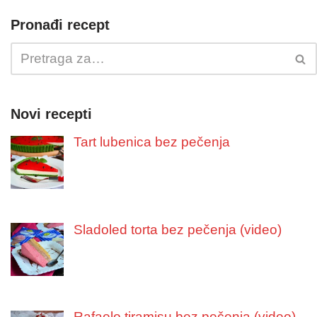
Pronađi recept
Novi recepti
Tart lubenica bez pečenja
Sladoled torta bez pečenja (video)
Rafaelo tiramisu bez pečenja (video)