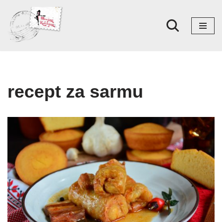
Skoči
na
sadržaj
recept za sarmu