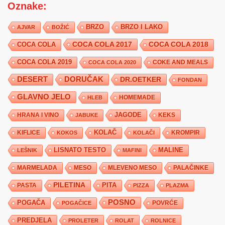
Oznake:
BRZO
BRZO I LAKO
AJVAR
BOŽIĆ
COCA COLA 2017
COCA COLA
COCA COLA 2018
COCA COLA 2019
COKE AND MEALS
COCA COLA 2020
DESERT
DORUČAK
DR.OETKER
FONDAN
GLAVNO JELO
HLEB
HOMEMADE
JAGODE
HRANA I VINO
KEKS
JABUKE
KIFLICE
KOLAČ
KROMPIR
KOKOS
KOLAČI
LISNATO TESTO
MALINE
LEŠNIK
MAFINI
MARMELADA
MESO
MLEVENO MESO
PALAČINKE
PILETINA
PITA
PASTA
PIZZA
PLAZMA
POSNO
POGAČA
POVRĆE
POGAČICE
PREDJELA
PROLETER
ROLAT
ROLNICE