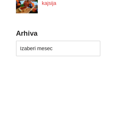
kajsija
Arhiva