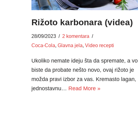
Rižoto karbonara (videa)
28/09/2023
2 komentara
Coca-Cola
,
Glavna jela
,
Video recepti
Ukoliko nemate ideju šta da spremate, a vol
biste da probate nešto novo, ovaj rižoto je
možda pravi izbor za vas. Kremasto lagan,
jednostavnu…
Read More »