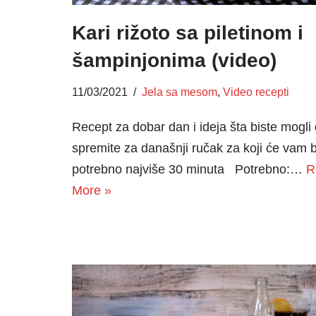
Kari rižoto sa piletinom i
šampinjonima (video)
11/03/2021
Jela sa mesom
,
Video recepti
Recept za dobar dan i ideja šta biste mogli
spremite za današnji ručak za koji će vam bi
potrebno najviše 30 minuta Potrebno:…
R
More »