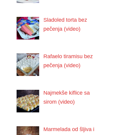
Sladoled torta bez
pečenja (video)
Rafaelo tiramisu bez
pečenja (video)
Najmekše kiflice sa
sirom (video)
Marmelada od šljiva i