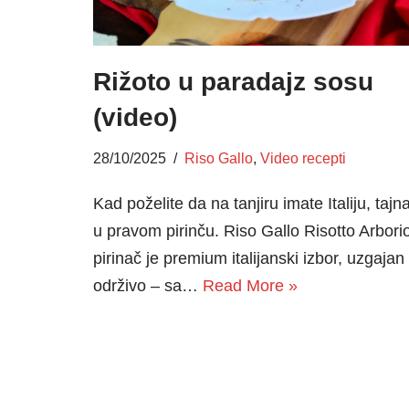
Rižoto u paradajz sosu
(video)
28/10/2025
Riso Gallo
,
Video recepti
Kad poželite da na tanjiru imate Italiju, tajna
u pravom pirinču. Riso Gallo Risotto Arbori
pirinač je premium italijanski izbor, uzgajan
održivo – sa…
Read More »