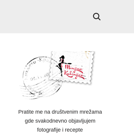
Pratite me na društvenim mrežama
gde svakodnevno objavljujem
fotografije i recepte