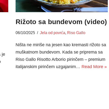
Rižoto sa bundevom (video)
06/10/2025
Jela od povrća
,
Riso Gallo
Ništa ne miriše na jesen kao kremasti rižoto sa
muškatnom bundevom. Kada se priprema sa
 je
Riso Gallo Risotto Arborio pirinčem – premium
o
italijanskim pirinčem uzgajanim…
Read More »