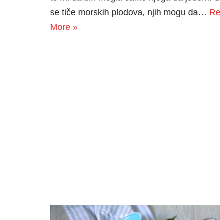
se tiče morskih plodova, njih mogu da…
Re
More »