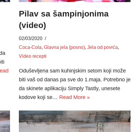
Pilav sa šampinjonima
(video)
02/03/2020
Coca-Cola
,
Glavna jela (posno)
,
Jela od povrća
,
 da
Video recepti
ti
Oduševljena sam kuhinjskim setom koji može
ead
biti vaš od danas pa sve do 1.maja. Potrebno je
da skinete aplikaciju Simply Tastly, unesete
kodove koji se…
Read More »