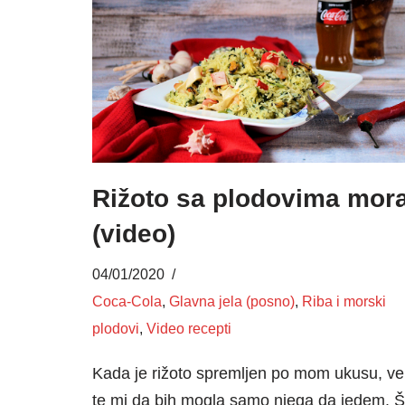
Rižoto sa plodovima mor
(video)
04/01/2020
Coca-Cola
,
Glavna jela (posno)
,
Riba i morski
plodovi
,
Video recepti
Kada je rižoto spremljen po mom ukusu, ve
te mi da bih mogla samo njega da jedem. Š