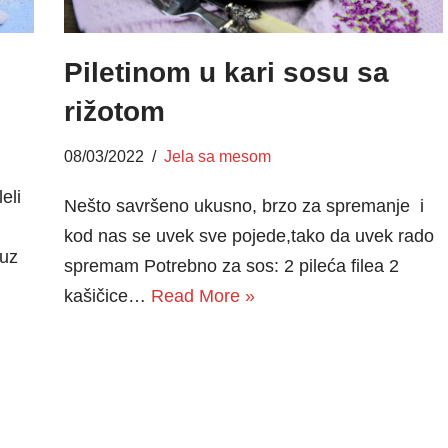
Piletinom u kari sosu sa
rižotom
08/03/2022
Jela sa mesom
eli
Nešto savršeno ukusno, brzo za spremanje i
kod nas se uvek sve pojede,tako da uvek rado
 uz
spremam Potrebno za sos: 2 pileća filea 2
kašičice…
Read More »