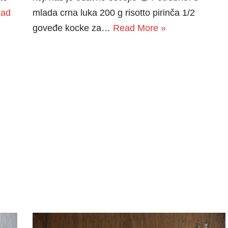
ad
mlada crna luka 200 g risotto pirinča 1/2
goveđe kocke za…
Read More »