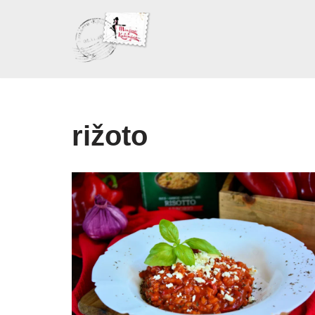
Skoči
na
sadržaj
rižoto