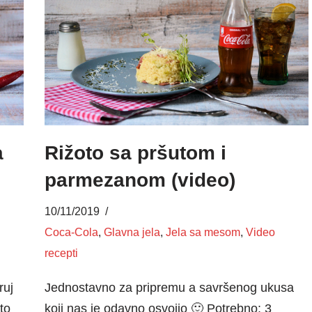
a
Rižoto sa pršutom i
parmezanom (video)
10/11/2019
Coca-Cola
,
Glavna jela
,
Jela sa mesom
,
Video
recepti
ruj
Jednostavno za pripremu a savršenog ukusa
to
koji nas je odavno osvojio 🙂 Potrebno: 3