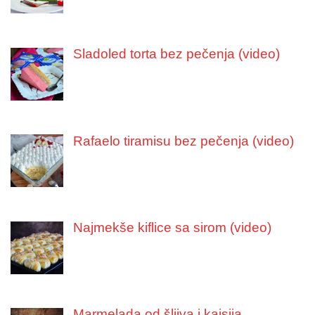
Sladoled torta bez pečenja (video)
Rafaelo tiramisu bez pečenja (video)
Najmekše kiflice sa sirom (video)
Marmelada od šljiva i kajsija