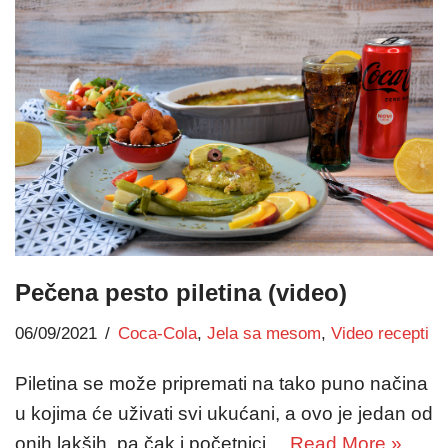
Pečena pesto piletina (video)
06/09/2021
Coca-Cola
,
Jela sa mesom
,
Video recepti
Piletina se može pripremati na tako puno načina
u kojima će uživati svi ukućani, a ovo je jedan od
onih lakših, pa čak i početnici…
Read More »