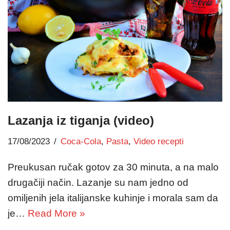
Lazanja iz tiganja (video)
17/08/2023
Coca-Cola
,
Pasta
,
Video recepti
Preukusan ručak gotov za 30 minuta, a na malo
drugačiji način. Lazanje su nam jedno od
omiljenih jela italijanske kuhinje i morala sam da
je…
Read More »