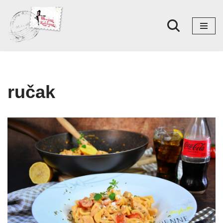
Skoči
na
sadržaj
ručak