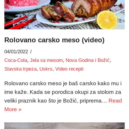
Rolovano carsko meso (video)
04/01/2022
Coca-Cola
,
Jela sa mesom
,
Nova Godina i Božić
,
Slavska trpeza
,
Uskrs
,
Video recepti
Rolovano carsko meso je baš carsko kako mu i
ime kaže. Kada se porodica okupi za stolom za
veliki praznik kao što je Božić, priprema…
Read
More »