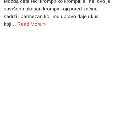
Možda ćete reći krompir ko krompir, ali ne, ovo je
savršeno ukusan krompir koji pored začina
sadrži i parmezan koji mu upravo daje ukus
koji…
Read More »