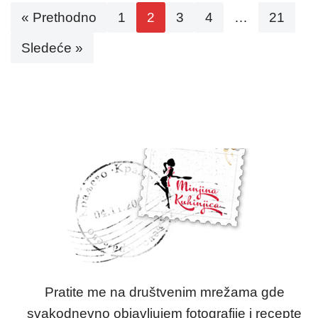
« Prethodno
1
2
3
4
…
21
Sledeće »
Pratite me na društvenim mrežama gde
svakodnevno objavljujem fotografije i recepte