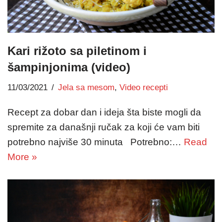
Kari rižoto sa piletinom i
šampinjonima (video)
11/03/2021
Jela sa mesom
,
Video recepti
Recept za dobar dan i ideja šta biste mogli da
spremite za današnji ručak za koji će vam biti
potrebno najviše 30 minuta Potrebno:…
Read
More »