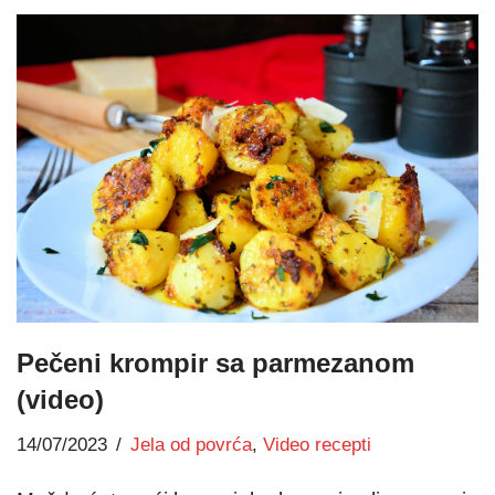
Pečeni krompir sa parmezanom
(video)
14/07/2023
Jela od povrća
,
Video recepti