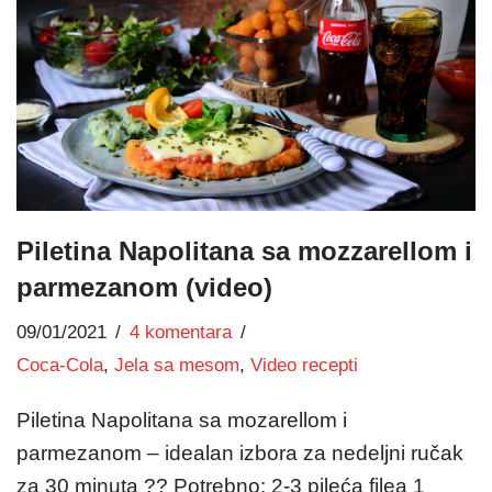
Piletina Napolitana sa mozzarellom i
parmezanom (video)
09/01/2021
4 komentara
Coca-Cola
,
Jela sa mesom
,
Video recepti
Piletina Napolitana sa mozarellom i
parmezanom – idealan izbora za nedeljni ručak
za 30 minuta ?? Potrebno: 2-3 pileća filea 1