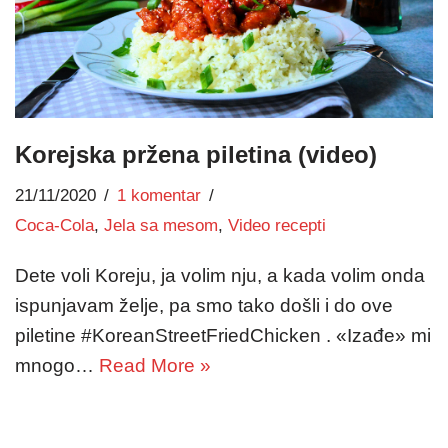
Korejska pržena piletina (video)
21/11/2020
1 komentar
Coca-Cola
,
Jela sa mesom
,
Video recepti
Dete voli Koreju, ja volim nju, a kada volim onda
ispunjavam želje, pa smo tako došli i do ove
piletine #KoreanStreetFriedChicken . «Izađe» mi
mnogo…
Read More »