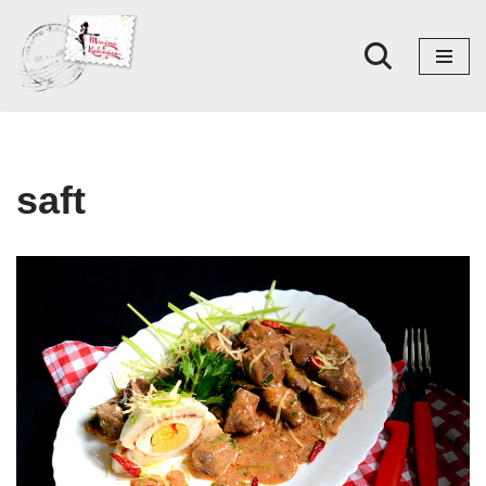
Skoči
na
sadržaj
saft