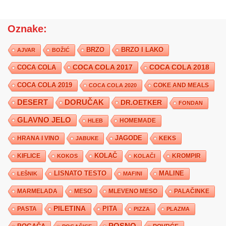
Oznake:
BRZO
BRZO I LAKO
AJVAR
BOŽIĆ
COCA COLA 2017
COCA COLA
COCA COLA 2018
COCA COLA 2019
COKE AND MEALS
COCA COLA 2020
DESERT
DORUČAK
DR.OETKER
FONDAN
GLAVNO JELO
HLEB
HOMEMADE
JAGODE
HRANA I VINO
KEKS
JABUKE
KIFLICE
KOLAČ
KROMPIR
KOKOS
KOLAČI
LISNATO TESTO
MALINE
LEŠNIK
MAFINI
MARMELADA
MESO
MLEVENO MESO
PALAČINKE
PILETINA
PITA
PASTA
PIZZA
PLAZMA
POSNO