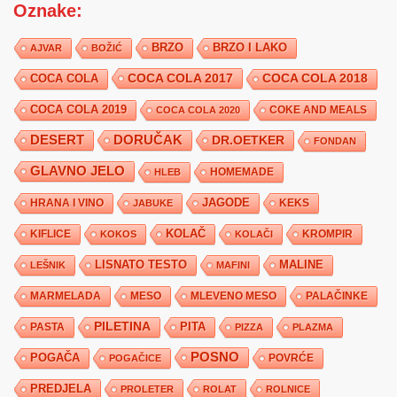
Oznake:
BRZO
BRZO I LAKO
AJVAR
BOŽIĆ
COCA COLA 2017
COCA COLA
COCA COLA 2018
COCA COLA 2019
COKE AND MEALS
COCA COLA 2020
DESERT
DORUČAK
DR.OETKER
FONDAN
GLAVNO JELO
HLEB
HOMEMADE
JAGODE
HRANA I VINO
KEKS
JABUKE
KIFLICE
KOLAČ
KROMPIR
KOKOS
KOLAČI
LISNATO TESTO
MALINE
LEŠNIK
MAFINI
MARMELADA
MESO
MLEVENO MESO
PALAČINKE
PILETINA
PITA
PASTA
PIZZA
PLAZMA
POSNO
POGAČA
POVRĆE
POGAČICE
PREDJELA
PROLETER
ROLAT
ROLNICE