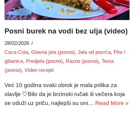
Posni burek na vodi bez ulja (video)
28/02/2026
Coca-Cola
,
Glavna jela (posno)
,
Jela od povrća
,
Pite i
gibanice
,
Predjela (posno)
,
Razno (posno)
,
Testa
(posno)
,
Video recepti
Već 10 godina svaki obrok je mala prilika za
slavlje 🤍Bilo da je brzinski ručak ili večera koja
se oduži uz priču, najlepši su oni…
Read More »