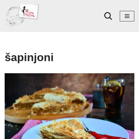
Skoči
na
sadržaj
šapinjoni