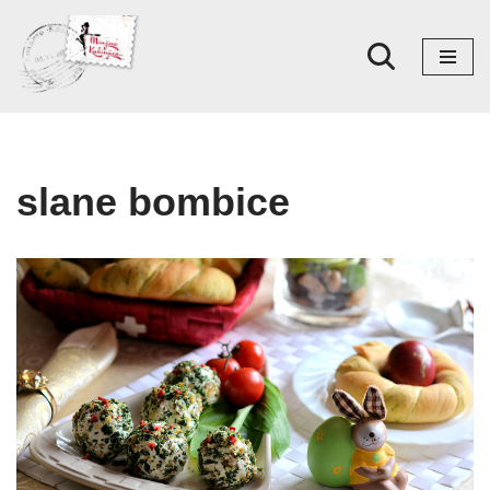
Skoči
na
sadržaj
slane bombice