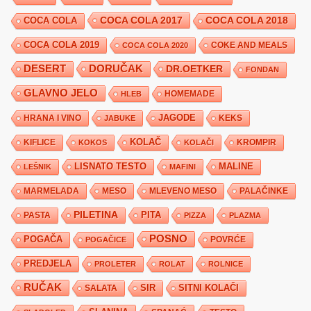
COCA COLA 2017
COCA COLA
COCA COLA 2018
COCA COLA 2019
COKE AND MEALS
COCA COLA 2020
DESERT
DORUČAK
DR.OETKER
FONDAN
GLAVNO JELO
HLEB
HOMEMADE
JAGODE
HRANA I VINO
KEKS
JABUKE
KIFLICE
KOLAČ
KROMPIR
KOKOS
KOLAČI
LISNATO TESTO
MALINE
LEŠNIK
MAFINI
MARMELADA
MESO
MLEVENO MESO
PALAČINKE
PILETINA
PITA
PASTA
PIZZA
PLAZMA
POSNO
POGAČA
POVRĆE
POGAČICE
PREDJELA
PROLETER
ROLAT
ROLNICE
RUČAK
SIR
SITNI KOLAČI
SALATA