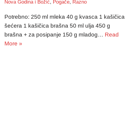
Nova Godina i Božić
,
Pogače
,
Razno
Potrebno: 250 ml mleka 40 g kvasca 1 kašičica
šećera 1 kašičica brašna 50 ml ulja 450 g
brašna + za posipanje 150 g mladog…
Read
More »