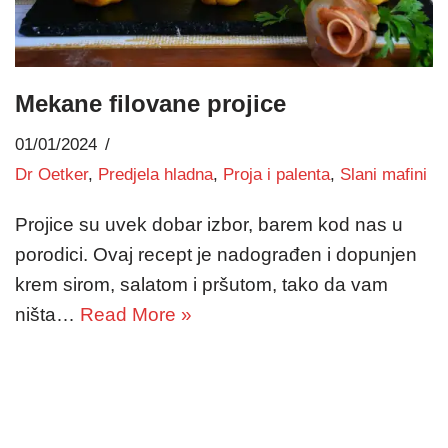
Mekane filovane projice
01/01/2024
Dr Oetker
,
Predjela hladna
,
Proja i palenta
,
Slani mafini
Projice su uvek dobar izbor, barem kod nas u
porodici. Ovaj recept je nadograđen i dopunjen
krem sirom, salatom i pršutom, tako da vam
ništa…
Read More »