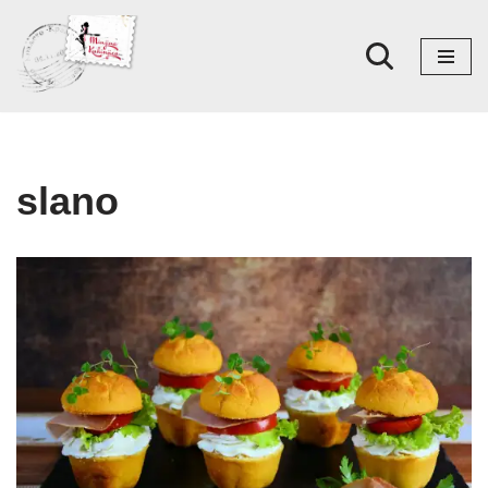
Skoči
na
sadržaj
slano