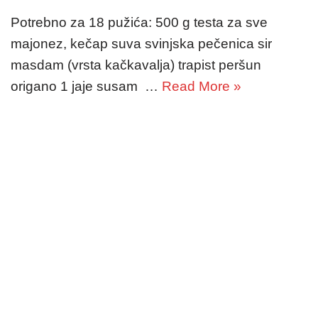
Potrebno za 18 pužića: 500 g testa za sve
majonez, kečap suva svinjska pečenica sir
masdam (vrsta kačkavalja) trapist peršun
origano 1 jaje susam …
Read More »