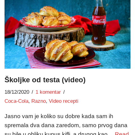
Školjke od testa (video)
18/12/2020
1 komentar
Coca-Cola
,
Razno
,
Video recepti
Jasno vam je koliko su dobre kada sam ih
spremala dva dana zaredom, samo prvog dana
su bile u obliku kupus kifli, a drugog kao…
Read