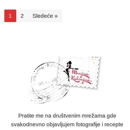
1
2
Sledeće »
Pratite me na društvenim mrežama gde
svakodnevno objavljujem fotografije i recepte